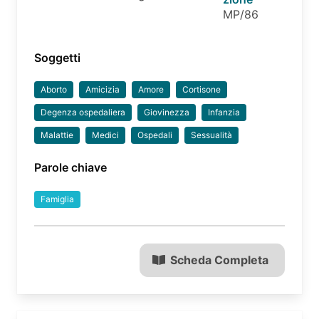
MP/86
Soggetti
Aborto
Amicizia
Amore
Cortisone
Degenza ospedaliera
Giovinezza
Infanzia
Malattie
Medici
Ospedali
Sessualità
Parole chiave
Famiglia
Scheda Completa