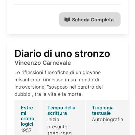
Scheda Completa
Diario di uno stronzo
Vincenzo Carnevale
Le riflessioni filosofiche di un giovane
misantropo, rinchiuso in un mondo di
introversione, "sospeso nel baratro del
dubbio", tra la vita e la morte.
Estre
Tempo della
Tipologia
mi
scrittura
testuale
crono
Inizio
Autobiografia
logici
presunto:
1957
1980-1989