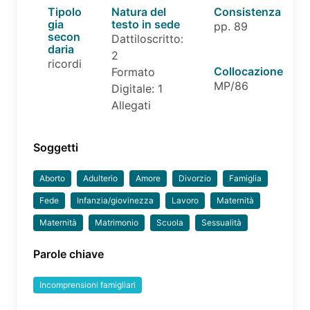
Tipolo
Natura del
Consistenza
gia
testo in sede
pp. 89
secon
Dattiloscritto:
daria
2
ricordi
Collocazione
Formato
MP/86
Digitale: 1
Allegati
Soggetti
Aborto
Adulterio
Amore
Divorzio
Famiglia
Fede
Infanzia/giovinezza
Lavoro
Maternità
Maternità
Matrimonio
Scuola
Sessualità
Parole chiave
Incomprensioni famigliari