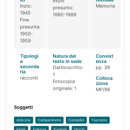
Inizio
Inzio:
Memoria
presunto:
1945
1980-1989
Fine
presunta:
1950-
1959
Tipologi
Natura del
Consist
a
testo in sede
enza
seconda
Dattiloscritto:
pp. 39
ria
1
racconti
Colloca
Fotocopia
zione
originale: 1
MP/86
Soggetti
Amicizia
Campanilismo
Contadini
Fascismo
Feste
Folklore
Funerali
Giochi