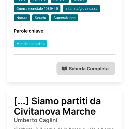
Guerra mondiale 1939-45
Infanzia/giovinezza
Natura
Scuola
Superstizione
Parole chiave
Mondo contadino
Scheda Completa
[...] Siamo partiti da
Civitanova Marche
Umberto Caglini