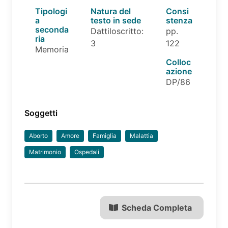
Tipologi
Natura del
Consi
a
testo in sede
stenza
seconda
Dattiloscritto:
pp.
ria
3
122
Memoria
Colloc
azione
DP/86
Soggetti
Aborto
Amore
Famiglia
Malattia
Matrimonio
Ospedali
Scheda Completa