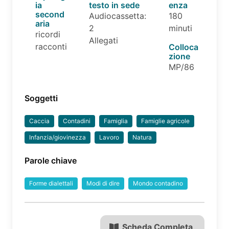
ia
testo in sede
enza
second
Audiocassetta:
180
aria
2
minuti
ricordi
Allegati
racconti
Colloca
zione
MP/86
Soggetti
Caccia
Contadini
Famiglia
Famiglie agricole
Infanzia/giovinezza
Lavoro
Natura
Parole chiave
Forme dialettali
Modi di dire
Mondo contadino
Scheda Completa