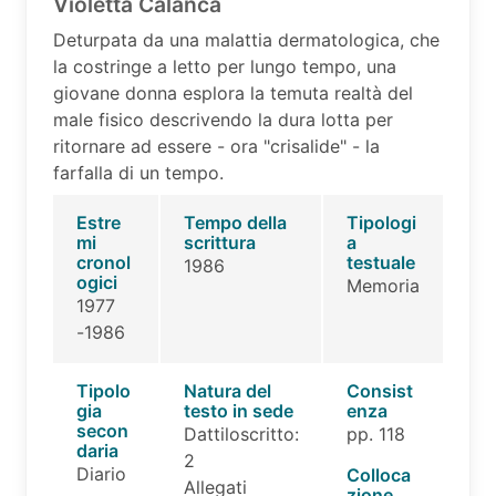
Violetta Calanca
Deturpata da una malattia dermatologica, che
la costringe a letto per lungo tempo, una
giovane donna esplora la temuta realtà del
male fisico descrivendo la dura lotta per
ritornare ad essere - ora "crisalide" - la
farfalla di un tempo.
Estre
Tempo della
Tipologi
mi
scrittura
a
cronol
testuale
1986
ogici
Memoria
1977
-1986
Tipolo
Natura del
Consist
gia
testo in sede
enza
secon
Dattiloscritto:
pp. 118
daria
2
Diario
Colloca
Allegati
zione