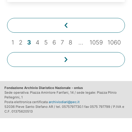
1
2
3
4
5
6
7
8
…
1059
1060
Fondazione Archivio Diaristico Nazionale - onlus
Sede operativa: Piazza Amintore Fanfani, 14 / sede legale: Piazza Plinio
Pellegrini, 1
Posta elettronica certificata
archiviodiari@pec.it
52036 Pieve Santo Stefano AR / tel. 0575797730.1 fax 0575 797799 / P.IVA e
C.F. 01375620513