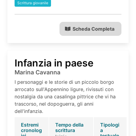
Scrittura giovanile
Scheda Completa
Infanzia in paese
Marina Cavanna
I personaggi e le storie di un piccolo borgo
arrocato sull'Appennino ligure, rivissuti con
nostalgia da una casalinga pittrice che vi ha
trascorso, nel dopoguerra, gli anni
dell'infanzia.
Estremi
Tempo della
Tipologi
cronolog
scrittura
a
ici
testuale