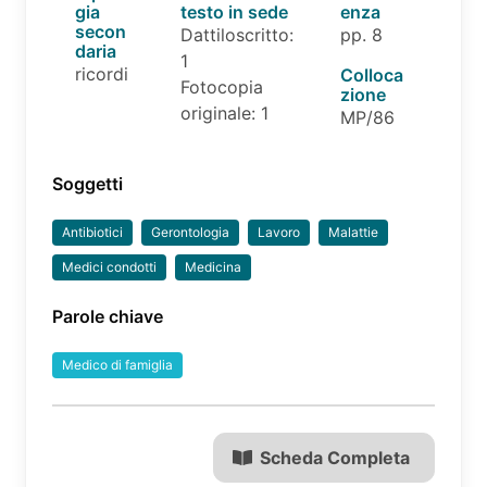
gia
testo in sede
enza
secon
Dattiloscritto:
pp. 8
daria
1
ricordi
Colloca
Fotocopia
zione
originale: 1
MP/86
Soggetti
Antibiotici
Gerontologia
Lavoro
Malattie
Medici condotti
Medicina
Parole chiave
Medico di famiglia
Scheda Completa