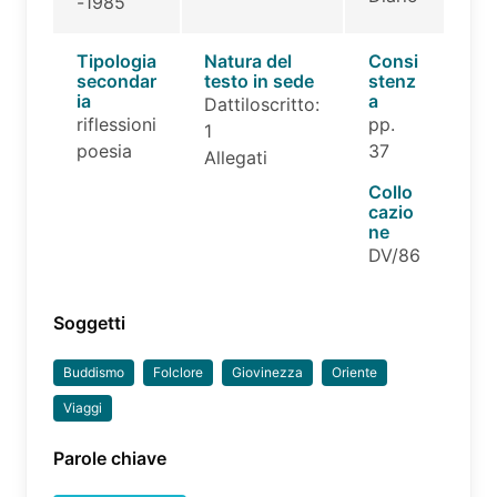
-1985
Tipologia
Natura del
Consi
secondar
testo in sede
stenz
ia
a
Dattiloscritto:
riflessioni
pp.
1
poesia
37
Allegati
Collo
cazio
ne
DV/86
Soggetti
Buddismo
Folclore
Giovinezza
Oriente
Viaggi
Parole chiave