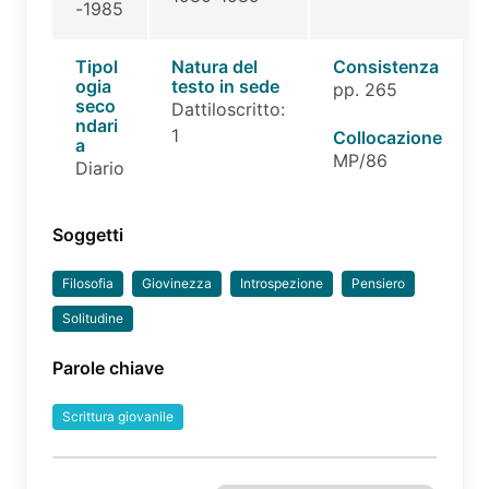
-1985
Tipol
Natura del
Consistenza
ogia
testo in sede
pp. 265
seco
Dattiloscritto:
ndari
1
Collocazione
a
MP/86
Diario
Soggetti
Filosofia
Giovinezza
Introspezione
Pensiero
Solitudine
Parole chiave
Scrittura giovanile