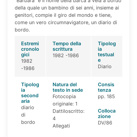
"Barbara" è il nome della barca a vela a bordo
della quale un bambino di sei anni, insieme ai
genitori, compie il giro del mondo e tiene,
come un vero circumnavigatore, un diario di
bordo.
Estremi
Tempo della
Tipolog
cronolo
scrittura
ia
gici
testual
1982 -1986
e
1982
Diario
-1986
Tipolog
Natura del
Consis
ia
testo in sede
tenza
second
Fotocopia
pp. 185
aria
originale: 1
diario
Colloca
Dattiloscritto:
di
zione
4
bordo
DV/86
Allegati