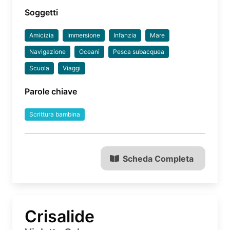
Soggetti
Amicizia
Immersione
Infanzia
Mare
Navigazione
Oceani
Pesca subacquea
Scuola
Viaggi
Parole chiave
Scrittura bambina
Scheda Completa
Crisalide