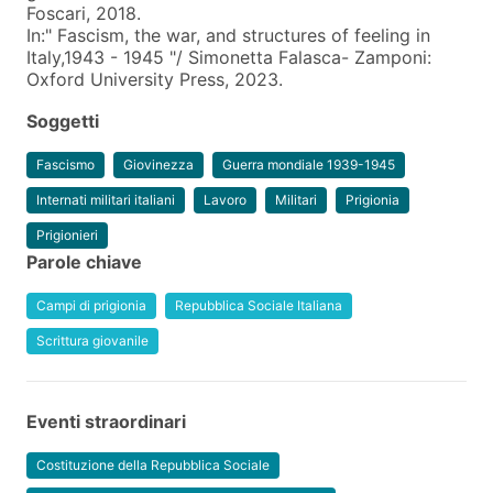
Foscari, 2018.
In:" Fascism, the war, and structures of feeling in
Italy,1943 - 1945 "/ Simonetta Falasca- Zamponi:
Oxford University Press, 2023.
Soggetti
Fascismo
Giovinezza
Guerra mondiale 1939-1945
Internati militari italiani
Lavoro
Militari
Prigionia
Prigionieri
Parole chiave
Campi di prigionia
Repubblica Sociale Italiana
Scrittura giovanile
Eventi straordinari
Costituzione della Repubblica Sociale