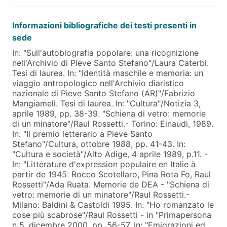
Informazioni bibliografiche dei testi presenti in
sede
In: "Sull'autobiografia popolare: una ricognizione
nell'Archivio di Pieve Santo Stefano"/Laura Caterbi.
Tesi di laurea. In: "Identità maschile e memoria: un
viaggio antropologico nell'Archivio diaristico
nazionale di Pieve Santo Stefano (AR)"/Fabrizio
Mangiameli. Tesi di laurea. In: "Cultura"/Notizia 3,
aprile 1989, pp. 38-39. "Schiena di vetro: memorie
di un minatore"/Raul Rossetti.- Torino: Einaudi, 1989.
In: "Il premio letterario a Pieve Santo
Stefano"/Cultura, ottobre 1988, pp. 41-43. In:
"Cultura e società"/Alto Adige, 4 aprile 1989, p.11. -
In: "Littérature d'expression populaire en Italie à
partir de 1945: Rocco Scotellaro, Pina Rota Fo, Raul
Rossetti"/Ada Ruata. Memorie de DEA - "Schiena di
vetro: memorie di un minatore"/Raul Rossetti.-
Milano: Baldini & Castoldi 1995. In: "Ho romanzato le
cose più scabrose"/Raul Rossetti - in "Primapersona
n 5, dicembre 2000, pp. 56-57. In: "Emigrazioni ed