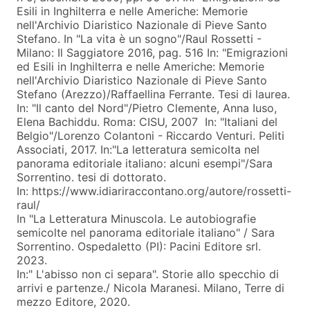
Esili in Inghilterra e nelle Americhe: Memorie
nell'Archivio Diaristico Nazionale di Pieve Santo
Stefano. In "La vita è un sogno"/Raul Rossetti -
Milano: Il Saggiatore 2016, pag. 516 In: "Emigrazioni
ed Esili in Inghilterra e nelle Americhe: Memorie
nell'Archivio Diaristico Nazionale di Pieve Santo
Stefano (Arezzo)/Raffaellina Ferrante. Tesi di laurea.
In: "Il canto del Nord"/Pietro Clemente, Anna Iuso,
Elena Bachiddu. Roma: CISU, 2007 In: "Italiani del
Belgio"/Lorenzo Colantoni - Riccardo Venturi. Peliti
Associati, 2017. In:"La letteratura semicolta nel
panorama editoriale italiano: alcuni esempi"/Sara
Sorrentino. tesi di dottorato.
In: https://www.idiariraccontano.org/autore/rossetti-
raul/
In "La Letteratura Minuscola. Le autobiografie
semicolte nel panorama editoriale italiano" / Sara
Sorrentino. Ospedaletto (PI): Pacini Editore srl.
2023.
In:" L'abisso non ci separa". Storie allo specchio di
arrivi e partenze./ Nicola Maranesi. Milano, Terre di
mezzo Editore, 2020.