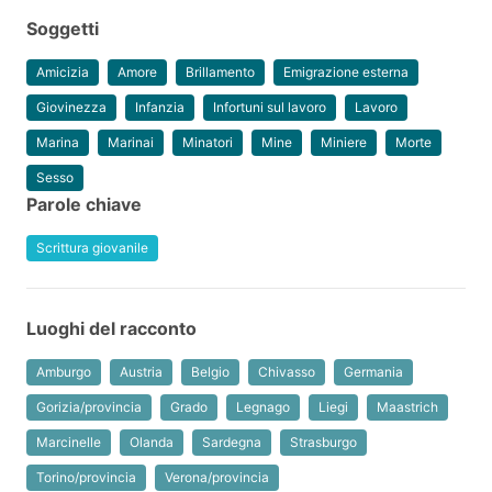
Soggetti
Amicizia
Amore
Brillamento
Emigrazione esterna
Giovinezza
Infanzia
Infortuni sul lavoro
Lavoro
Marina
Marinai
Minatori
Mine
Miniere
Morte
Sesso
Parole chiave
Scrittura giovanile
Luoghi del racconto
Amburgo
Austria
Belgio
Chivasso
Germania
Gorizia/provincia
Grado
Legnago
Liegi
Maastrich
Marcinelle
Olanda
Sardegna
Strasburgo
Torino/provincia
Verona/provincia