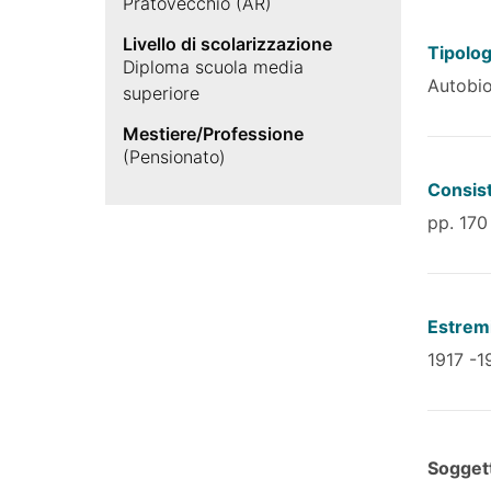
Pratovecchio (AR)
Livello di scolarizzazione
Tipolog
Diploma scuola media
Autobio
superiore
Mestiere/Professione
(Pensionato)
Consis
pp. 170
Estremi
1917 -1
Soggett