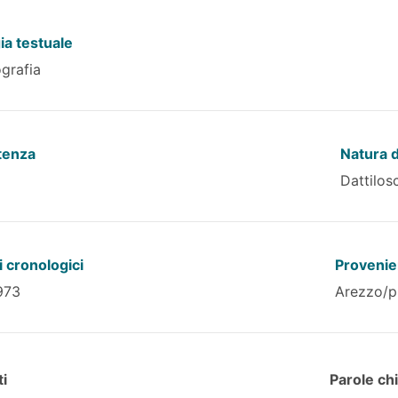
ia testuale
grafia
tenza
Natura d
Dattilosc
 cronologici
Provenie
973
Arezzo/p
i
Parole ch