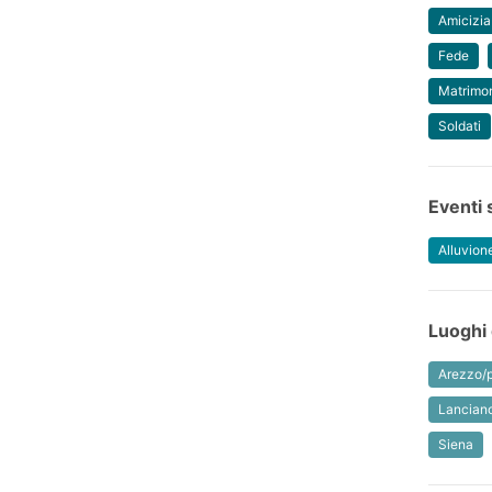
Amicizia
Fede
Matrimo
Soldati
Eventi 
Alluvion
Luoghi 
Arezzo/p
Lancian
Siena