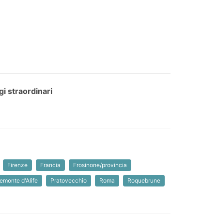
i straordinari
Firenze
Francia
Frosinone/provincia
emonte d'Alife
Pratovecchio
Roma
Roquebrune