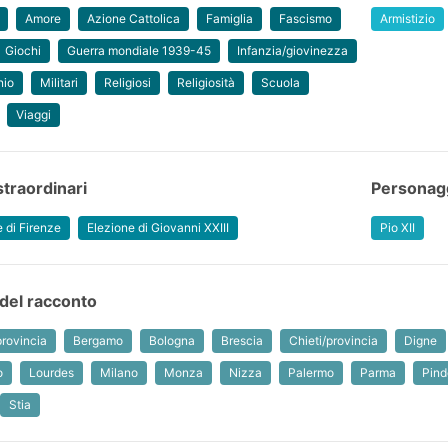
Amore
Azione Cattolica
Famiglia
Fascismo
Armistizio
Giochi
Guerra mondiale 1939-45
Infanzia/giovinezza
nio
Militari
Religiosi
Religiosità
Scuola
Viaggi
straordinari
Personagg
e di Firenze
Elezione di Giovanni XXIII
Pio XII
del racconto
rovincia
Bergamo
Bologna
Brescia
Chieti/provincia
Digne
o
Lourdes
Milano
Monza
Nizza
Palermo
Parma
Pind
Stia