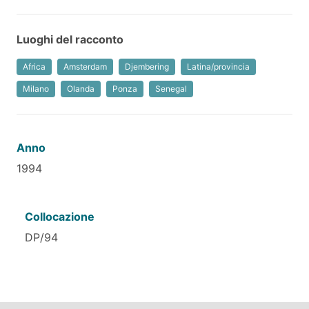
Luoghi del racconto
Africa
Amsterdam
Djembering
Latina/provincia
Milano
Olanda
Ponza
Senegal
Anno
1994
Collocazione
DP/94