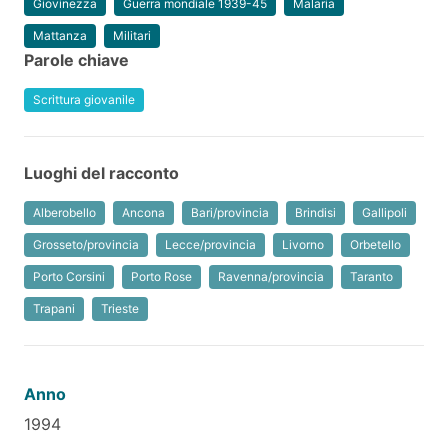
Giovinezza
Guerra mondiale 1939-45
Malaria
Mattanza
Militari
Parole chiave
Scrittura giovanile
Luoghi del racconto
Alberobello
Ancona
Bari/provincia
Brindisi
Gallipoli
Grosseto/provincia
Lecce/provincia
Livorno
Orbetello
Porto Corsini
Porto Rose
Ravenna/provincia
Taranto
Trapani
Trieste
Anno
1994