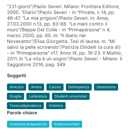
"231 giorni"/Paolo Severi. Milano: Frontiera Editore,
2000. "Diario"/Paolo Severi - in "Private, n 14, pp.
46-47. "Le mia prigioni"/Paolo Severi. in: Anna,
27.03.2000 n.13, pp. 83-88. "Le mani contro il
muro"/Beppe Del Colle - in "Primapersona" n 4,
marzo 2000, pp. 60. In: "Il diario nel
Novecento"/Elisa Giorgetta. Tesi di laurea. In: "Mi
salvo la pelle scrivendo"/Patrizia Dindelli (a cura di)
- in "Primapersona" n17, Anno IX, pp. 16-23. Il Mulino,
2011. In "La vita è un sogno"/Paolo Severi - Milano: Il
Saggiatore 2016, pag. 349
Soggetti
Amicizia
Amore
Carceri
Delinquenza
Detenzione
Droghe
Letteratura
Studenti universitari
Tossicodipendenza
Violenza
Parole chiave
Comunità terapeutiche
Extracomunitari