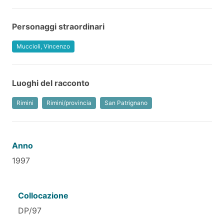
Personaggi straordinari
Muccioli, Vincenzo
Luoghi del racconto
Rimini
Rimini/provincia
San Patrignano
Anno
1997
Collocazione
DP/97