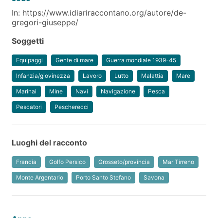
In: https://www.idiariraccontano.org/autore/de-
gregori-giuseppe/
Soggetti
Equipaggi
Gente di mare
Guerra mondiale 1939-45
Infanzia/giovinezza
Lavoro
Lutto
Malattia
Mare
Marinai
Mine
Navi
Navigazione
Pesca
Pescatori
Pescherecci
Luoghi del racconto
Francia
Golfo Persico
Grosseto/provincia
Mar Tirreno
Monte Argentario
Porto Santo Stefano
Savona