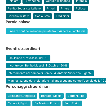
Folclore
Giovinezza
Guardia di finanza
Infanzia
Partito Socialista Italiano
Pittori
Pittura
Politica
Servizio militare
Socialismo
Tradizioni
Parole chiave
Linee di confine, memorie private tra Svizzera e Lombardia
Eventi straordinari
Espulsione di Mussolini dal PSI
Incontro con Benito Mussolini (Ottobre 1904)
Internamento nel campo di Renicci di Antonio Vincenzo Gigante
Manifestazione del proletariato italiano a Lugano contro l'eccidio della "
Personaggi straordinari
Balabanoff, Angelica
Barbato, Nicola
Barboni, Tito
Cagnoni, Egisto
De Marinis, Enrico
Ferri, Enrico