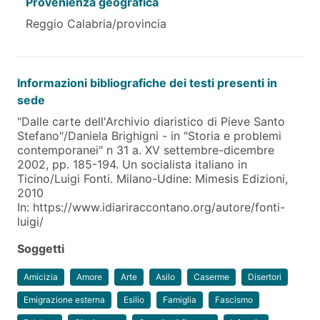
Provenienza geografica
Reggio Calabria/provincia
Informazioni bibliografiche dei testi presenti in
sede
"Dalle carte dell'Archivio diaristico di Pieve Santo
Stefano"/Daniela Brighigni - in "Storia e problemi
contemporanei" n 31 a. XV settembre-dicembre
2002, pp. 185-194. Un socialista italiano in
Ticino/Luigi Fonti. Milano-Udine: Mimesis Edizioni,
2010
In: https://www.idiariraccontano.org/autore/fonti-
luigi/
Soggetti
Amicizia
Amore
Arte
Asilo
Caserme
Disertori
Emigrazione esterna
Esilio
Famiglia
Fascismo