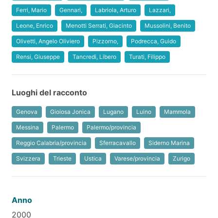
Ferri, Mario
Gennari,
Labriola, Arturo
Lazzari,
Leone, Enrico
Menotti Serrati, Giacinto
Mussolini, Benito
Olivetti, Angelo Oliviero
Pizzorno,
Podrecca, Guido
Rensi, Giuseppe
Tancredi, Libero
Turati, Filippo
Luoghi del racconto
Genova
Gioiosa Jonica
Lugano
Luino
Mammola
Messina
Palermo
Palermo/provincia
Reggio Calabria/provincia
Sferracavallo
Siderno Marina
Svizzera
Trieste
Ustica
Varese/provincia
Zurigo
Anno
2000