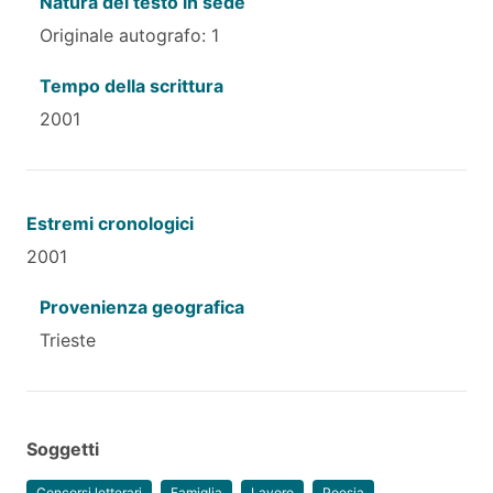
Natura del testo in sede
Originale autografo: 1
Tempo della scrittura
2001
Estremi cronologici
2001
Provenienza geografica
Trieste
Soggetti
Concorsi letterari
Famiglia
Lavoro
Poesia