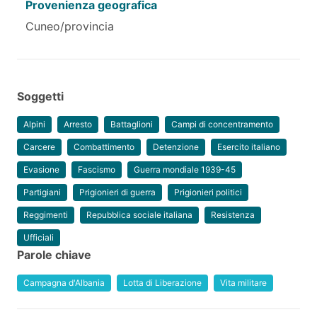
Provenienza geografica
Cuneo/provincia
Soggetti
Alpini
Arresto
Battaglioni
Campi di concentramento
Carcere
Combattimento
Detenzione
Esercito italiano
Evasione
Fascismo
Guerra mondiale 1939-45
Partigiani
Prigionieri di guerra
Prigionieri politici
Reggimenti
Repubblica sociale italiana
Resistenza
Ufficiali
Parole chiave
Campagna d'Albania
Lotta di Liberazione
Vita militare