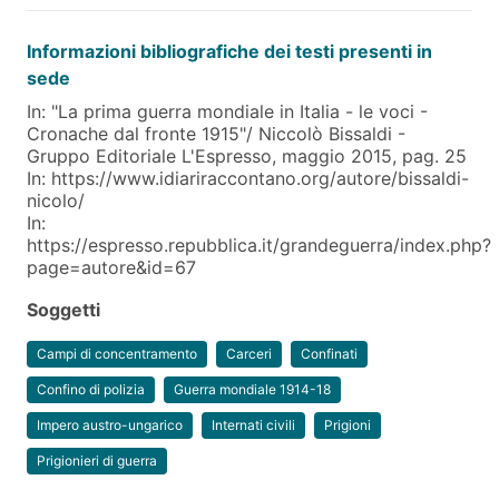
Informazioni bibliografiche dei testi presenti in
sede
In: "La prima guerra mondiale in Italia - le voci -
Cronache dal fronte 1915"/ Niccolò Bissaldi -
Gruppo Editoriale L'Espresso, maggio 2015, pag. 25
In: https://www.idiariraccontano.org/autore/bissaldi-
nicolo/
In:
https://espresso.repubblica.it/grandeguerra/index.php?
page=autore&id=67
Soggetti
Campi di concentramento
Carceri
Confinati
Confino di polizia
Guerra mondiale 1914-18
Impero austro-ungarico
Internati civili
Prigioni
Prigionieri di guerra