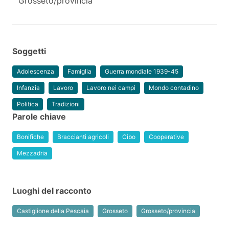
Grosseto/provincia
Soggetti
Adolescenza
Famiglia
Guerra mondiale 1939-45
Infanzia
Lavoro
Lavoro nei campi
Mondo contadino
Politica
Tradizioni
Parole chiave
Bonifiche
Braccianti agricoli
Cibo
Cooperative
Mezzadria
Luoghi del racconto
Castiglione della Pescaia
Grosseto
Grosseto/provincia