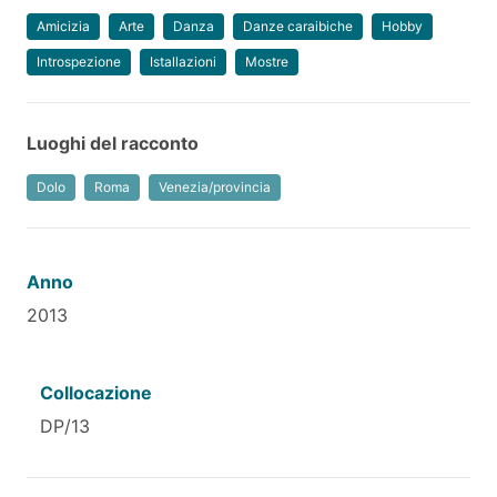
Amicizia
Arte
Danza
Danze caraibiche
Hobby
Introspezione
Istallazioni
Mostre
Luoghi del racconto
Dolo
Roma
Venezia/provincia
Anno
2013
Collocazione
DP/13