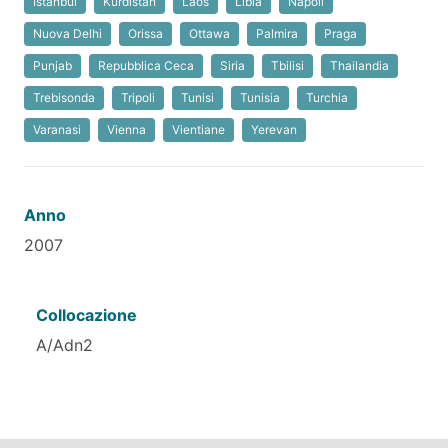
Istanbul
Kurdistan
Laos
Libia
Napoli
Nuova Delhi
Orissa
Ottawa
Palmira
Praga
Punjab
Repubblica Ceca
Siria
Tbilisi
Thailandia
Trebisonda
Tripoli
Tunisi
Tunisia
Turchia
Varanasi
Vienna
Vientiane
Yerevan
Anno
2007
Collocazione
A/Adn2