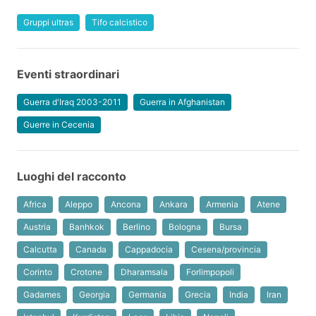
Gruppi ultras
Tifo calcistico
Eventi straordinari
Guerra d'Iraq 2003-2011
Guerra in Afghanistan
Guerre in Cecenia
Luoghi del racconto
Africa
Aleppo
Ancona
Ankara
Armenia
Atene
Austria
Banhkok
Berlino
Bologna
Bursa
Calcutta
Canada
Cappadocia
Cesena/provincia
Corinto
Crotone
Dharamsala
Forlimpopoli
Gadames
Georgia
Germania
Grecia
India
Iran