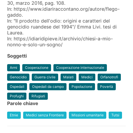
30, marzo 2016, pag. 108.
In: https://www.idiariraccontano.org/autore/flego-
gaddo.
In: "Il prodotto dell'odio: origini e caratteri del
genocidio ruandese del 1994"/ Emma Livi. tesi di
Laurea.
In: https://idiaridipieve.it/archivio/chiesi-a-mio-
nonno-e-solo-un-sogno/
Soggetti
Armi
Cooperazione
Cooperazione internazionale
Genocidio
Guerra civile
Malati
Medici
Orfanotrofi
Ospedali
Ospedali da campo
Popolazione
Povertà
Profughi
Rifugiati
Parole chiave
Etnie
Medici senza Frontiere
Missioni umanitarie
Tutsi