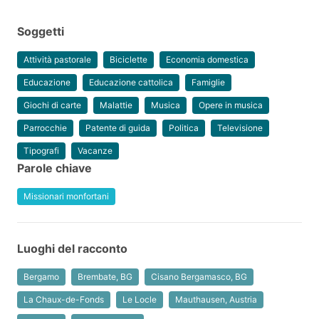
Soggetti
Attività pastorale
Biciclette
Economia domestica
Educazione
Educazione cattolica
Famiglie
Giochi di carte
Malattie
Musica
Opere in musica
Parrocchie
Patente di guida
Politica
Televisione
Tipografi
Vacanze
Parole chiave
Missionari monfortani
Luoghi del racconto
Bergamo
Brembate, BG
Cisano Bergamasco, BG
La Chaux-de-Fonds
Le Locle
Mauthausen, Austria