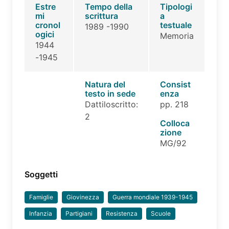
Estre
Tempo della
Tipologi
mi
scrittura
a
cronol
testuale
1989 -1990
ogici
Memoria
1944
-1945
Natura del
Consist
testo in sede
enza
Dattiloscritto:
pp. 218
2
Colloca
zione
MG/92
Soggetti
Famiglie
Giovinezza
Guerra mondiale 1939-1945
Infanzia
Partigiani
Resistenza
Scuole