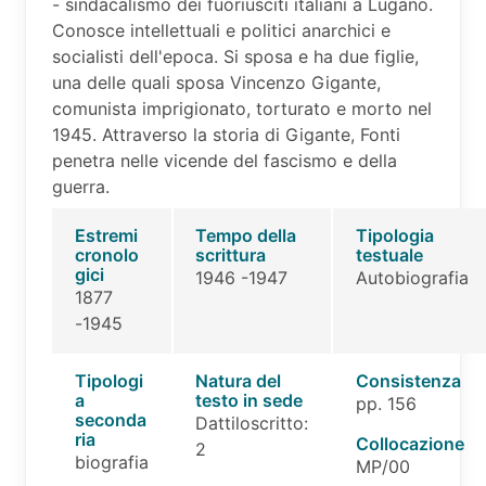
- sindacalismo dei fuoriusciti italiani a Lugano.
Conosce intellettuali e politici anarchici e
socialisti dell'epoca. Si sposa e ha due figlie,
una delle quali sposa Vincenzo Gigante,
comunista imprigionato, torturato e morto nel
1945. Attraverso la storia di Gigante, Fonti
penetra nelle vicende del fascismo e della
guerra.
Estremi
Tempo della
Tipologia
cronolo
scrittura
testuale
gici
1946 -1947
Autobiografia
1877
-1945
Tipologi
Natura del
Consistenza
a
testo in sede
pp. 156
seconda
Dattiloscritto:
ria
Collocazione
2
biografia
MP/00