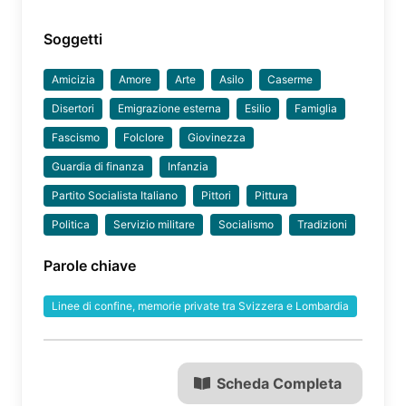
Soggetti
Amicizia
Amore
Arte
Asilo
Caserme
Disertori
Emigrazione esterna
Esilio
Famiglia
Fascismo
Folclore
Giovinezza
Guardia di finanza
Infanzia
Partito Socialista Italiano
Pittori
Pittura
Politica
Servizio militare
Socialismo
Tradizioni
Parole chiave
Linee di confine, memorie private tra Svizzera e Lombardia
Scheda Completa