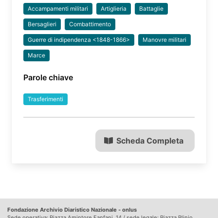
Accampamenti militari
Artiglieria
Battaglie
Bersaglieri
Combattimento
Guerre di indipendenza <1848-1866>
Manovre militari
Marce
Parole chiave
Trasferimenti
Scheda Completa
Fondazione Archivio Diaristico Nazionale - onlus
Sede operativa: Piazza Amintore Fanfani, 14 / sede legale: Piazza Plinio