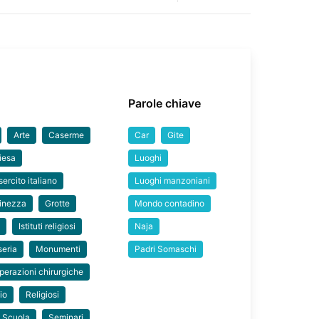
Parole chiave
Arte
Caserme
Car
Gite
iesa
Luoghi
sercito italiano
Luoghi manzoniani
inezza
Grotte
Mondo contadino
e
Istituti religiosi
Naja
seria
Monumenti
Padri Somaschi
perazioni chirurgiche
io
Religiosi
Scuola
Seminari