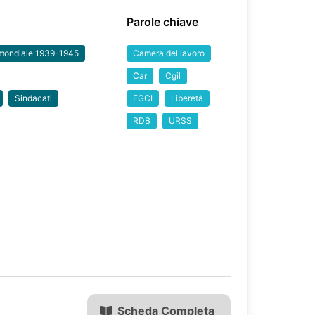
Parole chiave
mondiale 1939-1945
Camera del lavoro
Car
Cgil
Sindacati
FGCI
Liberetà
RDB
URSS
Scheda Completa