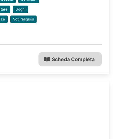
itare
Sogni
nze
Voti religiosi
Scheda Completa