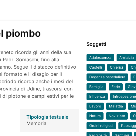
el piombo
Soggetti
eneto ricorda gli anni della sua
Adolescenza
Amicizia
 Padri Somaschi, fino alla
anno. Segue il distacco definitivo
Castelli
Chierici
Ch
 formato e il disagio per il
Degenza ospedaliera
E
 periodo ricorda anche i mesi del
Famiglia
Fede
Giov
provincia di Udine, trascorsi con
i di plotone e campi estivi per le
Influenza
Introspezion
Lavoro
Malattia
Mi
Natura
Noviziato
O
Tipologia testuale
Memoria
Ordini religiosi
Paesagg
Religiosità
Santuari