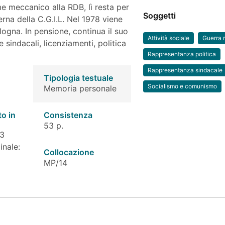
e meccanico alla RDB, lì resta per
Soggetti
rna della C.G.I.L. Nel 1978 viene
ogna. In pensione, continua il suo
Attività sociale
Guerra 
sindacali, licenziamenti, politica
Rappresentanza politica
Rappresentanza sindacale
Tipologia testuale
Socialismo e comunismo
Memoria personale
to in
Consistenza
53 p.
 3
inale:
Collocazione
MP/14