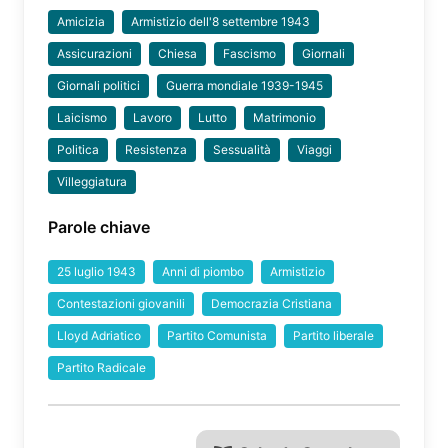
Amicizia
Armistizio dell'8 settembre 1943
Assicurazioni
Chiesa
Fascismo
Giornali
Giornali politici
Guerra mondiale 1939-1945
Laicismo
Lavoro
Lutto
Matrimonio
Politica
Resistenza
Sessualità
Viaggi
Villeggiatura
Parole chiave
25 luglio 1943
Anni di piombo
Armistizio
Contestazioni giovanili
Democrazia Cristiana
Lloyd Adriatico
Partito Comunista
Partito liberale
Partito Radicale