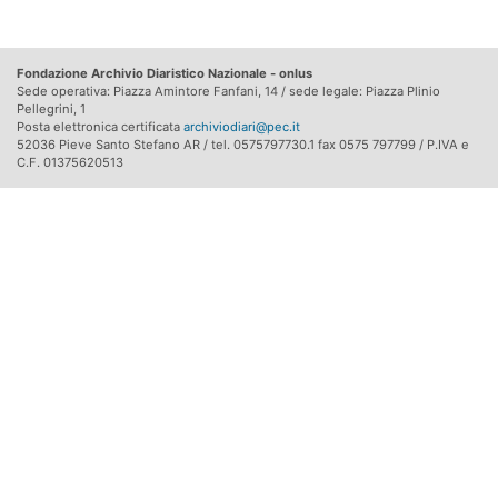
Fondazione Archivio Diaristico Nazionale - onlus
Sede operativa: Piazza Amintore Fanfani, 14 / sede legale: Piazza Plinio
Pellegrini, 1
Posta elettronica certificata
archiviodiari@pec.it
52036 Pieve Santo Stefano AR / tel. 0575797730.1 fax 0575 797799 / P.IVA e
C.F. 01375620513