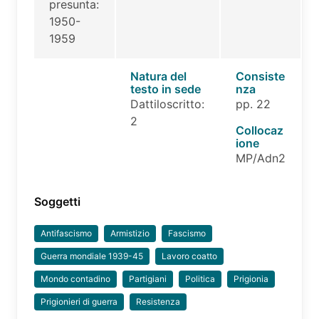
presunta:
1950-
1959
Natura del
Consiste
testo in sede
nza
Dattiloscritto:
pp. 22
2
Collocaz
ione
MP/Adn2
Soggetti
Antifascismo
Armistizio
Fascismo
Guerra mondiale 1939-45
Lavoro coatto
Mondo contadino
Partigiani
Politica
Prigionia
Prigionieri di guerra
Resistenza