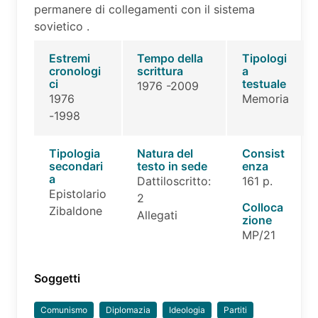
permanere di collegamenti con il sistema
sovietico .
Estremi
Tempo della
Tipologi
cronologi
scrittura
a
ci
testuale
1976 -2009
1976
Memoria
-1998
Tipologia
Natura del
Consist
secondari
testo in sede
enza
a
Dattiloscritto:
161 p.
Epistolario
2
Colloca
Zibaldone
Allegati
zione
MP/21
Soggetti
Comunismo
Diplomazia
Ideologia
Partiti