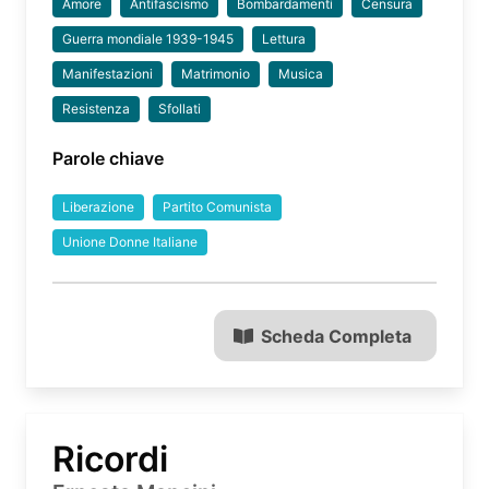
Amore
Antifascismo
Bombardamenti
Censura
Guerra mondiale 1939-1945
Lettura
Manifestazioni
Matrimonio
Musica
Resistenza
Sfollati
Parole chiave
Liberazione
Partito Comunista
Unione Donne Italiane
Scheda Completa
Ricordi