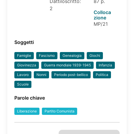
Dattiloscritto:
87 p.
2
Colloca
zione
MP/21
Soggetti
Famiglie
Fascismo
Genealogia
Giochi
Giovinezza
Guerra mondiale 1939-1945
Infanzia
Lavoro
Nonni
Periodo post-bellico
Politica
Scuole
Parole chiave
Liberazione
Partito Comunista