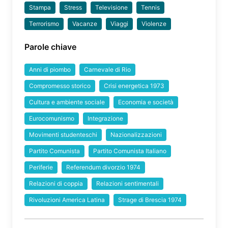
Stampa
Stress
Televisione
Tennis
Terrorismo
Vacanze
Viaggi
Violenze
Parole chiave
Anni di piombo
Carnevale di Rio
Compromesso storico
Crisi energetica 1973
Cultura e ambiente sociale
Economia e società
Eurocomunismo
Integrazione
Movimenti studenteschi
Nazionalizzazioni
Partito Comunista
Partito Comunista Italiano
Periferie
Referendum divorzio 1974
Relazioni di coppia
Relazioni sentimentali
Rivoluzioni America Latina
Strage di Brescia 1974