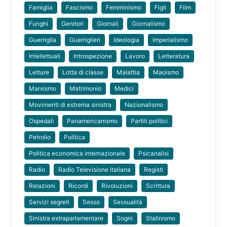
Famiglia
Fascismo
Femminismo
Figli
Film
Funghi
Genitori
Giornali
Giornalismo
Guerriglia
Guerriglieri
Ideologia
Imperialismo
Intellettuali
Introspezione
Lavoro
Letteratura
Letture
Lotta di classe
Malattia
Maoismo
Marxismo
Matrimonio
Medici
Movimenti di estrema sinistra
Nazionalismo
Ospedali
Panamericanismo
Partiti politici
Petrolio
Politica
Politica economica internazionale
Psicanalisi
Radio
Radio Televisione Italiana
Registi
Relazioni
Ricordi
Rivoluzioni
Scrittura
Servizi segreti
Sesso
Sessualità
Sinistra extraparlamentare
Sogni
Stalinismo