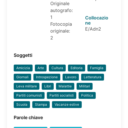
Originale
autografo:
1
Collocazio
ne
Fotocopia
E/Adn2
originale:
2
Soggetti
Amicizia
Arte
Cultura
Editoria
Famiglia
Giornali
Introspezione
Lavoro
Letteratura
Leva militare
Libri
Malattie
Militari
Partiti comunisti
Partiti socialisti
Politica
Scuola
Stampa
Vacanze estive
Parole chiave