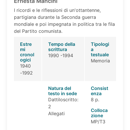
Ernesta Mancini
I ricordi e le riflessioni di un'ottantenne,
partigiana durante la Seconda guerra
mondiale e poi impegnata in politica tra le fila
del Partito comunista.
Estre
Tempo della
Tipologi
mi
scrittura
a
cronol
testuale
1990 -1994
ogici
Memoria
1940
-1992
Natura del
Consist
testo in sede
enza
Dattiloscritto:
8 p.
2
Colloca
Allegati
zione
MP/T3