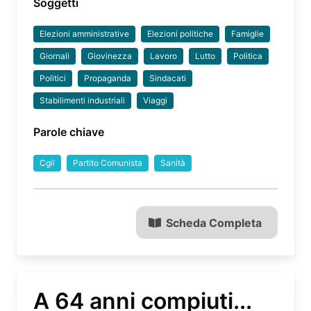
Soggetti
Elezioni amministrative
Elezioni politiche
Famiglie
Giornali
Giovinezza
Lavoro
Lutto
Politica
Politici
Propaganda
Sindacati
Stabilimenti industriali
Viaggi
Parole chiave
Cgil
Partito Comunista
Sanità
Scheda Completa
A 64 anni compiuti...