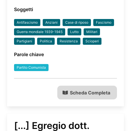
Soggetti
Antifascismo
Anziani
Case di riposo
Fascismo
Guerra mondiale 1939-1945
Lutto
Militari
Partigiani
Politica
Resistenza
Scioperi
Parole chiave
Partito Comunista
Scheda Completa
[...] Egregio dott.