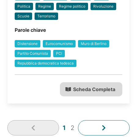
Politica
Regime
Regime politico
Rivoluzione
Scuole
Terrorismo
Parole chiave
Distensione
Eurocomunismo
Muro di Berlino
Partito Comunista
PCI
Repubblica democratica tedesca
Scheda Completa
1
2