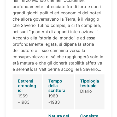
nel Terzo Mondo che nell'Occidente,
profondamente intrecciate fra di loro e con i
grandi giochi politici ed economici dei poteri
che allora governavano la Terra, è il viaggio
che Saverio Tutino compie, e ci fa compiere,
nei suoi "quaderni di appunti internazionali".
Accanto alla "storia del mondo" e ad essa
profondamente legata, si dipana la storia
dell'autore e il suo cammino verso la
consapevolezza di sé che raggiungerà solo in
età matura e che gli donerà stabilità affettiva
e serenità: la Valtiberina accoglierà Saverio...
Estremi
Tempo
Tipologia
cronolog
della
testuale
ici
scrittura
Diario
1969
1969
-1983
-1983
Natura del
Consiste