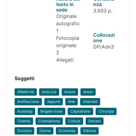
testo in
nza
sede
3.693 p.
Originale
autografo:
1
Collocazi
Fotocopia
one
originale:
DP/Adn3
2
Allegati
Soggetti
Affettività
Amicizia
Amore
Amori
Antifascismo
Appunti
Arte
Attentati
Autostop
Brigate rosse
Capitalismo
Chirurgia
Cinema
Colonialismo
Cultura
Denaro
Divorzio
Donne
Economia
Editoria