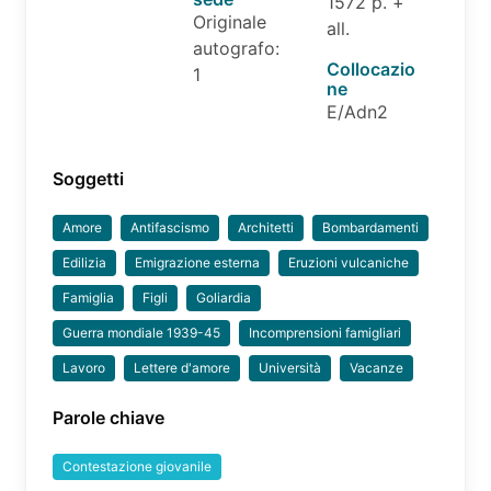
1572 p. +
Originale
all.
autografo:
Collocazio
1
ne
E/Adn2
Soggetti
Amore
Antifascismo
Architetti
Bombardamenti
Edilizia
Emigrazione esterna
Eruzioni vulcaniche
Famiglia
Figli
Goliardia
Guerra mondiale 1939-45
Incomprensioni famigliari
Lavoro
Lettere d'amore
Università
Vacanze
Parole chiave
Contestazione giovanile