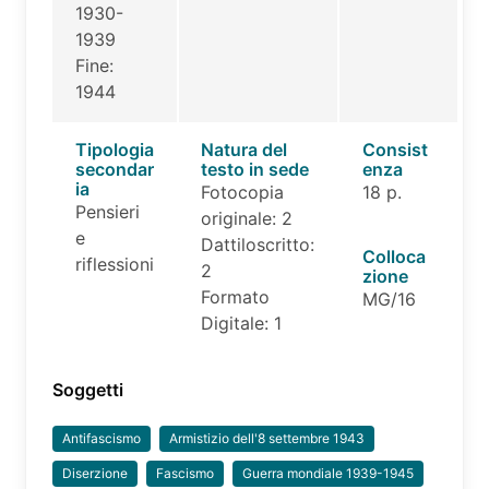
1930-
1939
Fine:
1944
Tipologia
Natura del
Consist
secondar
testo in sede
enza
ia
Fotocopia
18 p.
Pensieri
originale: 2
e
Dattiloscritto:
Colloca
riflessioni
2
zione
Formato
MG/16
Digitale: 1
Soggetti
Antifascismo
Armistizio dell'8 settembre 1943
Diserzione
Fascismo
Guerra mondiale 1939-1945