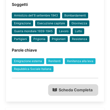
Soggetti
Armistizio dell'8 settembre 1943
Bombardamenti
Emigrazione
Esecuzione capitale
Giovinezza
Guerra mondiale 1939-1945
Lavoro
Lutto
Partigiani
Prigionia
Prigionieri
Resistenza
Parole chiave
Emigrazione esterna
Renitenti
Renitenza alla leva
Repubblica Sociale Italiana
Scheda Completa