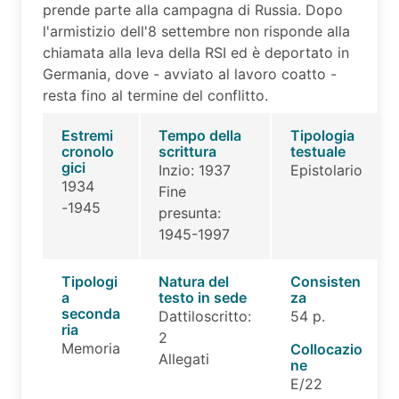
prende parte alla campagna di Russia. Dopo
l'armistizio dell'8 settembre non risponde alla
chiamata alla leva della RSI ed è deportato in
Germania, dove - avviato al lavoro coatto -
resta fino al termine del conflitto.
Estremi
Tempo della
Tipologia
cronolo
scrittura
testuale
gici
Inzio: 1937
Epistolario
1934
Fine
-1945
presunta:
1945-1997
Tipologi
Natura del
Consisten
a
testo in sede
za
seconda
Dattiloscritto:
54 p.
ria
2
Memoria
Collocazio
Allegati
ne
E/22