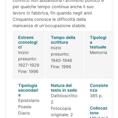
conflitto non abbandona l'attivismo politico e
per qualche tempo continua anche il suo
lavoro in fabbrica, fin quando negli anni
Cinquanta conosce le difficoltà della
mancanza di un'occupazione stabile.
Estremi
Tempo della
Tipologi
cronologi
scrittura
a
ci
testuale
Inizio
Inizio
Memoria
presunto:
presunto:
1940-1946
1927-1929
Fine: 1996
Fine: 1996
Tipologia
Natura del
Consiste
secondari
testo in sede
nza
a
Dattiloscritto:
385 p.
Epistolario
2
Poesie
Collocaz
Fotocopia
ione
Diario
originale: 2