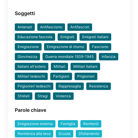
Soggetti
Antenati
Antifascismo
Antifascisti
Educazione fascista
Emigrati
Emigrati italiani
Emigrazione
Emigrazione di ritorno
Fascismo
Giovinezza
Guerra mondiale 1939-1945
Infanzia
Italiani all'estero
Militari
Militari italiani
Militari tedeschi
Partigiani
Prigionieri
Prigionieri tedeschi
Rappresaglia
Resistenza
Sfollati
Stragi
Violenza
Parole chiave
Emigrazione esterna
Famiglia
Renitenti
Renitenza alla leva
Scuola
Sfollamento