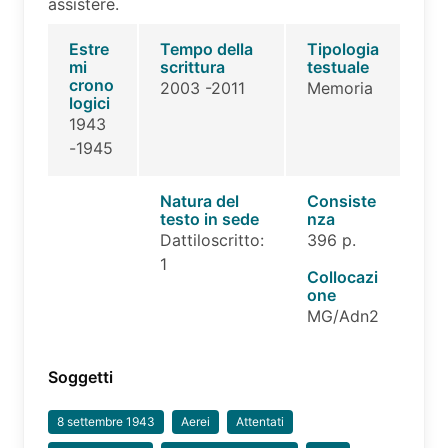
assistere.
Estre
Tempo della
Tipologia
mi
scrittura
testuale
crono
2003 -2011
Memoria
logici
1943
-1945
Natura del
Consiste
testo in sede
nza
Dattiloscritto:
396 p.
1
Collocazi
one
MG/Adn2
Soggetti
8 settembre 1943
Aerei
Attentati