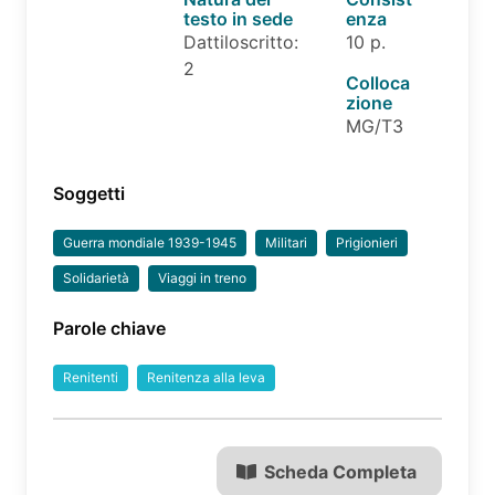
testo in sede
enza
Dattiloscritto:
10 p.
2
Colloca
zione
MG/T3
Soggetti
Guerra mondiale 1939-1945
Militari
Prigionieri
Solidarietà
Viaggi in treno
Parole chiave
Renitenti
Renitenza alla leva
Scheda Completa