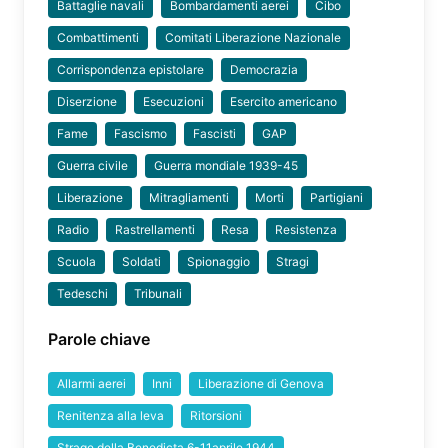
Battaglie navali
Bombardamenti aerei
Cibo
Combattimenti
Comitati Liberazione Nazionale
Corrispondenza epistolare
Democrazia
Diserzione
Esecuzioni
Esercito americano
Fame
Fascismo
Fascisti
GAP
Guerra civile
Guerra mondiale 1939-45
Liberazione
Mitragliamenti
Morti
Partigiani
Radio
Rastrellamenti
Resa
Resistenza
Scuola
Soldati
Spionaggio
Stragi
Tedeschi
Tribunali
Parole chiave
Allarmi aerei
Inni
Liberazione di Genova
Renitenza alla leva
Ritorsioni
Strage della Benedicta 6-11aprile 1944