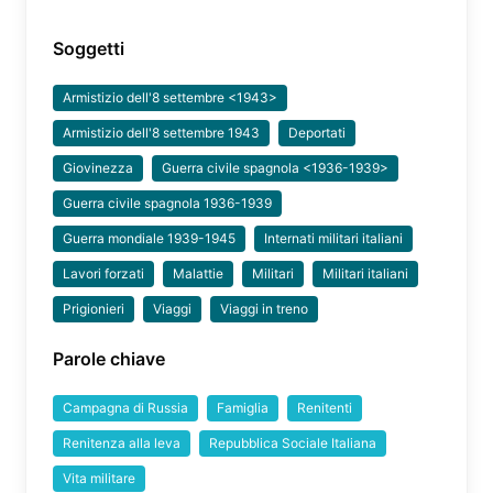
Soggetti
Armistizio dell'8 settembre <1943>
Armistizio dell'8 settembre 1943
Deportati
Giovinezza
Guerra civile spagnola <1936-1939>
Guerra civile spagnola 1936-1939
Guerra mondiale 1939-1945
Internati militari italiani
Lavori forzati
Malattie
Militari
Militari italiani
Prigionieri
Viaggi
Viaggi in treno
Parole chiave
Campagna di Russia
Famiglia
Renitenti
Renitenza alla leva
Repubblica Sociale Italiana
Vita militare