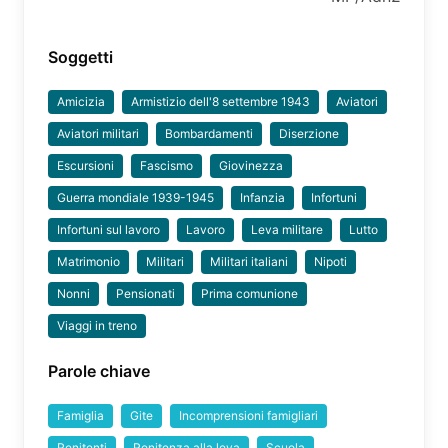
Soggetti
Amicizia
Armistizio dell'8 settembre 1943
Aviatori
Aviatori militari
Bombardamenti
Diserzione
Escursioni
Fascismo
Giovinezza
Guerra mondiale 1939-1945
Infanzia
Infortuni
Infortuni sul lavoro
Lavoro
Leva militare
Lutto
Matrimonio
Militari
Militari italiani
Nipoti
Nonni
Pensionati
Prima comunione
Viaggi in treno
Parole chiave
Famiglia
Gite
Incomprensioni famigliari
Renitenti
Renitenza alla leva
Scuola