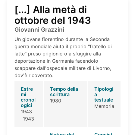
[...] Alla metà di
ottobre del 1943
Giovanni Grazzini
Un giovane fiorentino durante la Seconda
guerra mondiale aiuta il proprio "fratello di
latte" preso prigioniero a sfuggire alla
deportazione in Germania facendolo
scappare dall'ospedale militare di Livorno,
dov'è ricoverato.
Estre
Tempo della
Tipologi
mi
scrittura
a
cronol
testuale
1980
ogici
Memoria
1943
-1943
Natura del
Consist