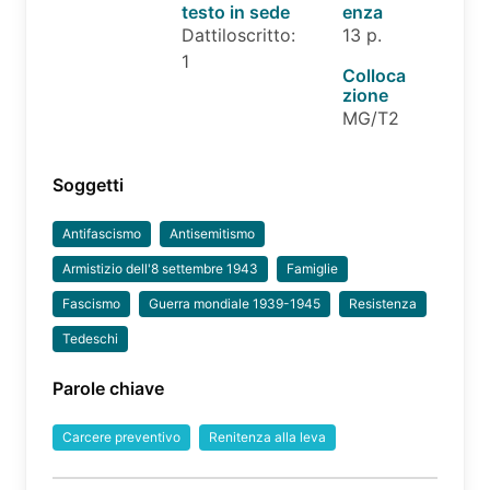
testo in sede
enza
Dattiloscritto:
13 p.
1
Colloca
zione
MG/T2
Soggetti
Antifascismo
Antisemitismo
Armistizio dell'8 settembre 1943
Famiglie
Fascismo
Guerra mondiale 1939-1945
Resistenza
Tedeschi
Parole chiave
Carcere preventivo
Renitenza alla leva