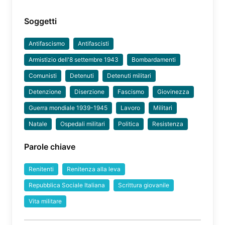
Soggetti
Antifascismo
Antifascisti
Armistizio dell'8 settembre 1943
Bombardamenti
Comunisti
Detenuti
Detenuti militari
Detenzione
Diserzione
Fascismo
Giovinezza
Guerra mondiale 1939-1945
Lavoro
Militari
Natale
Ospedali militari
Politica
Resistenza
Parole chiave
Renitenti
Renitenza alla leva
Repubblica Sociale Italiana
Scrittura giovanile
Vita militare