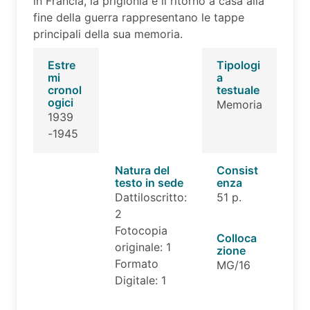
in Francia, la prigionia e il ritorno a casa alla
fine della guerra rappresentano le tappe
principali della sua memoria.
Estre
Tipologi
mi
a
cronol
testuale
ogici
Memoria
1939
-1945
Natura del
Consist
testo in sede
enza
Dattiloscritto:
51 p.
2
Fotocopia
Colloca
originale: 1
zione
Formato
MG/16
Digitale: 1