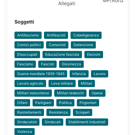
MP/Adn2
Allegati
Soggetti
Antifascismo
Antifascisti
Cobelligeranza
Comizi politici
Comunisti
Detenzione
Disoccupati
Educazione fascista
Elezioni
Fascismo
Fascisti
Giovinezza
Guerra mondiale 1939-1945
Infanzia
Lavoro
Lavoro agricolo
Leva militare
Militari
Militari statunitensi
Militari tedeschi
Operai
Orfani
Partigiani
Politica
Prigionieri
Rastrellamenti
Resistenza
Scioperi
Sindacalisti
Sindacati
Stabilimenti industriali
Violenza