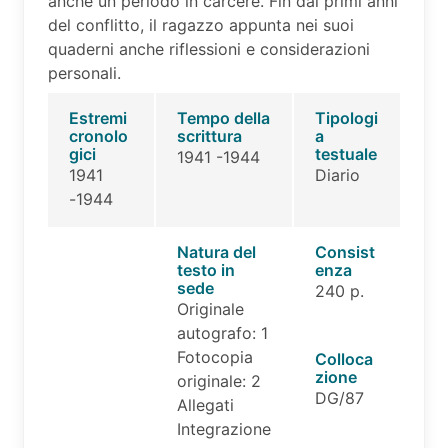
anche un periodo in carcere. Fin dai primi anni
del conflitto, il ragazzo appunta nei suoi
quaderni anche riflessioni e considerazioni
personali.
Estremi
Tempo della
Tipologi
cronolo
scrittura
a
gici
testuale
1941 -1944
1941
Diario
-1944
Natura del
Consist
testo in
enza
sede
240 p.
Originale
autografo: 1
Fotocopia
Colloca
zione
originale: 2
DG/87
Allegati
Integrazione