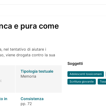
nca e pura come
 nel tentativo di aiutare i
oso, viene drogata contro la sua
Soggetti
Tipologia testuale
Adolescenti tossicomani
Memoria
:
Scrittura giovanile
Toss
to in
Consistenza
pp. 72