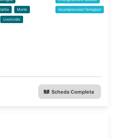
lattia
Morte
Incomprensioni famigliari
Uxoricidio
Scheda Completa