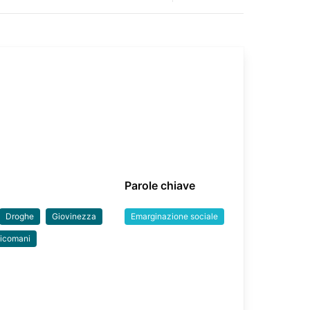
Parole chiave
Droghe
Giovinezza
Emarginazione sociale
icomani