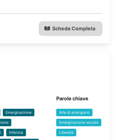
Scheda Completa
Parole chiave
Emarginazione
Arte di arrangiarsi
cismo
Emarginazione sociale
5
Infanzia
Liberetà