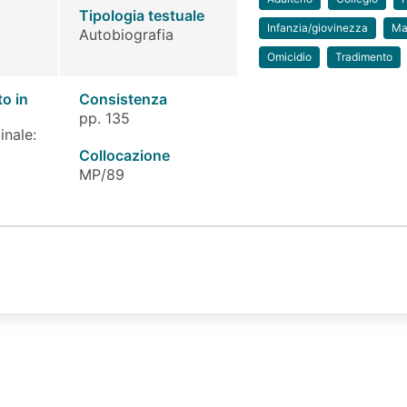
Tipologia testuale
Infanzia/giovinezza
Ma
Autobiografia
Omicidio
Tradimento
to in
Consistenza
pp. 135
inale:
Collocazione
MP/89