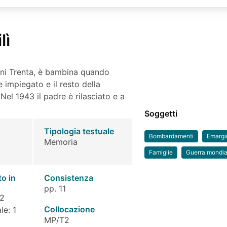
lì
nni Trenta, è bambina quando
re impiegato e il resto della
el 1943 il padre è rilasciato e a
Soggetti
Tipologia testuale
Bombardamenti
Emargi
Memoria
Famiglie
Guerra mondi
to in
Consistenza
pp. 11
 2
Collocazione
le: 1
MP/T2