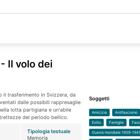
- Il volo dei
 il trasferimento in Svizzera, da
Soggetti
aventati dalle possibili rappresaglie
lla lotta partigiana e un'abile
Amicizia
Antifascismo
strettezze del periodo bellico.
Esilio
Famiglie
Fas
Tipologia testuale
Guerra mondiale 1939-194
Memoria