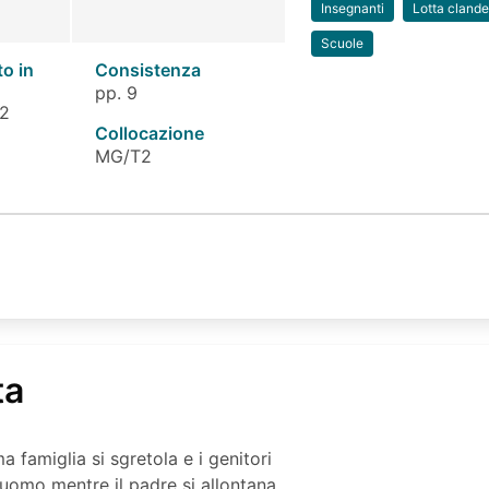
Insegnanti
Lotta clande
Scuole
to in
Consistenza
pp. 9
 2
Collocazione
MG/T2
ta
 famiglia si sgretola e i genitori
 uomo mentre il padre si allontana