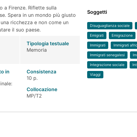
 a Firenze. Riflette sulla
Soggetti
ese. Spera in un mondo più giusto
me una ricchezza e non come un
Disuguaglianza sociale
tare il suo paese.
Emigrati
Emigrazione
Tipologia testuale
Immigrati
Immigrati afri
Memoria
Immigrati senegalesi
Im
Integrazione sociale
In
to in
Consistenza
Viaggi
10 p.
inale:
Collocazione
MP/T2