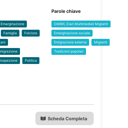
Parole chiave
Emarginazione
DiMMI, Diari Multimediali Migranti
Famiglia
Folclore
Emarginazione sociale
cani
Emigrazione esterna
Migranti
migrazione
Tradizioni popolari
trospezione
Politica
Scheda Completa