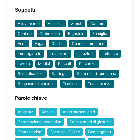
Soggetti
Allevamento
Amicizia
Arresti
Carcere
Confino
Detenzione
Ergastolo
Famiglia
Feriti
Fuga
Giudici
Guardie carcerarie
Interrogatorio
Isolamento
Istituzioni
Latitanza
Lavoro
Medici
Pascoli
Pastorizia
Rivendicazioni
Sardegna
Sentenza di condanna
Sequestro di persona
Testimoni
Transumanza
Parole chiave
Abigeato
Accuse
Anonima sequestri
Carcerazione preventiva
Collaboratori di giustizia
Contestazioni
Forze dell'Ordine
Gennargentu