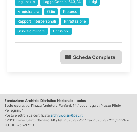
Ingiustizie
Legge Gozzini 663/86
Litigi
Magistratura
Odio
Processi
Rapporti interpersonali
Ritrattazione
Servizio militare
Uccisioni
Scheda Completa
Fondazione Archivio Diaristico Nazionale - onlus
Sede operativa: Piazza Amintore Fanfani, 14 / sede legale: Piazza Plinio
Pellegrini, 1
Posta elettronica certificata
archiviodiari@pec.it
52036 Pieve Santo Stefano AR / tel. 0575797730.1 fax 0575 797799 / P.IVA e
C.F. 01375620513