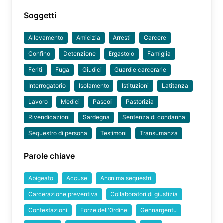
Soggetti
Allevamento
Amicizia
Arresti
Carcere
Confino
Detenzione
Ergastolo
Famiglia
Feriti
Fuga
Giudici
Guardie carcerarie
Interrogatorio
Isolamento
Istituzioni
Latitanza
Lavoro
Medici
Pascoli
Pastorizia
Rivendicazioni
Sardegna
Sentenza di condanna
Sequestro di persona
Testimoni
Transumanza
Parole chiave
Abigeato
Accuse
Anonima sequestri
Carcerazione preventiva
Collaboratori di giustizia
Contestazioni
Forze dell'Ordine
Gennargentu