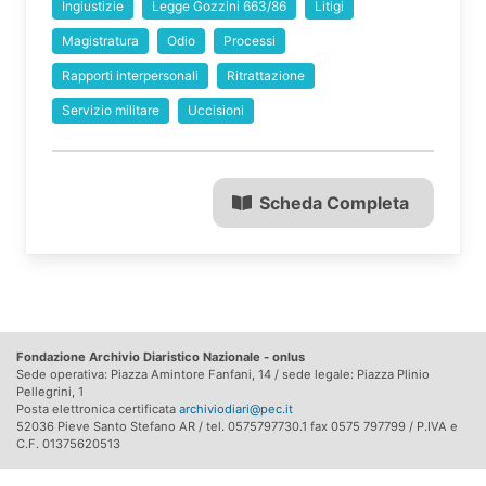
Ingiustizie
Legge Gozzini 663/86
Litigi
Magistratura
Odio
Processi
Rapporti interpersonali
Ritrattazione
Servizio militare
Uccisioni
Scheda Completa
Fondazione Archivio Diaristico Nazionale - onlus
Sede operativa: Piazza Amintore Fanfani, 14 / sede legale: Piazza Plinio
Pellegrini, 1
Posta elettronica certificata
archiviodiari@pec.it
52036 Pieve Santo Stefano AR / tel. 0575797730.1 fax 0575 797799 / P.IVA e
C.F. 01375620513