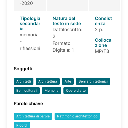
-2020
Tipologia
Natura del
Consist
secondar
testo in sede
enza
ia
Dattiloscritto:
2 p.
memoria
2
Colloca
-
Formato
zione
riflessioni
Digitale: 1
MP/T3
Soggetti
Architetti
Architettura
Arte
Beni architettonici
Beni culturali
Memoria
Opere d'arte
Parole chiave
Architettura di parole
Patrimonio architettonico
Ricordi