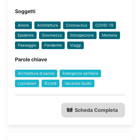
Soggetti
Amore
Architettura
Coronavirus
COVID-19
Epidemie
Giovinezza
Introspezione
Memoria
Paesaggio
Pandemie
Viaggi
Parole chiave
Architettura di parole
Emergenze sanitarie
Lockdown
Ricordi
Vacanze studio
Scheda Completa