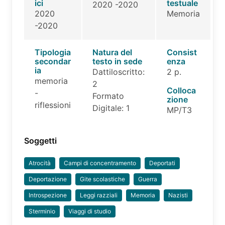
ici
testuale
2020 -2020
2020
Memoria
-2020
Tipologia
Natura del
Consist
secondar
testo in sede
enza
ia
Dattiloscritto:
2 p.
memoria
2
Colloca
-
Formato
zione
riflessioni
Digitale: 1
MP/T3
Soggetti
Atrocità
Campi di concentramento
Deportati
Deportazione
Gite scolastiche
Guerra
Introspezione
Leggi razziali
Memoria
Nazisti
Sterminio
Viaggi di studio