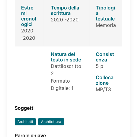
Estre
Tempo della
Tipologi
mi
scrittura
a
cronol
testuale
2020 -2020
ogici
Memoria
2020
-2020
Natura del
Consist
testo in sede
enza
Dattiloscritto:
5 p.
2
Colloca
Formato
zione
Digitale: 1
MP/T3
Soggetti
Architetti
Architettura
Parole chiave