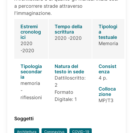
a percorrere strade attraverso
l'immaginazione.
Estremi
Tempo della
Tipologi
cronolog
scrittura
a
ici
testuale
2020 -2020
2020
Memoria
-2020
Tipologia
Natura del
Consist
secondar
testo in sede
enza
ia
Dattiloscritto:
4 p.
memoria
2
Colloca
-
Formato
zione
riflessioni
Digitale: 1
MP/T3
Soggetti
Architettura
Coronavirus
COVID-19