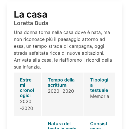
La casa
Loretta Buda
Una donna torna nella casa dove è nata, ma
non riconosce più il paesaggio attorno ad
essa, un tempo strada di campagna, oggi
strada asfaltata ricca di nuove abitazioni.
Arrivata alla casa, le riaffiorano i ricordi della
sua infanzia.
Estre
Tempo della
Tipologi
mi
scrittura
a
cronol
testuale
2020 -2020
ogici
Memoria
2020
-2020
Natura del
Consist
testo in sede
enza