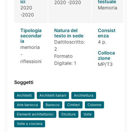
ici
testuale
2020 -2020
2020
Memoria
-2020
Tipologia
Natura del
Consist
secondar
testo in sede
enza
ia
Dattiloscritto:
4 p.
memoria
2
Colloca
-
Formato
zione
riflessioni
Digitale: 1
MP/T3
Soggetti
Architetti
Architetti italiani
Architettura
Arte barocca
Barocco
Cimiteri
Colonne
Elementi architettonici
Strutture
Volte
Volte a crociera