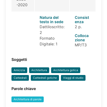
-2020
Natura del
Consist
testo in sede
enza
Dattiloscritto:
2 p.
2
Colloca
Formato
zione
Digitale: 1
MP/T3
Soggetti
Amicizia
Architettura
Architettura gotica
Cattedrali
Cattedrali gotiche
Viaggi di studio
Parole chiave
Architettura di parole