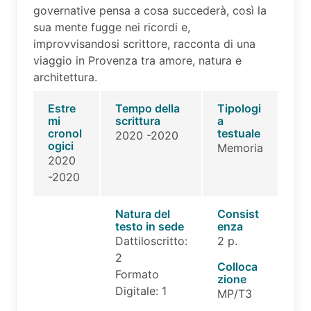
governative pensa a cosa succederà, così la
sua mente fugge nei ricordi e,
improvvisandosi scrittore, racconta di una
viaggio in Provenza tra amore, natura e
architettura.
Estre
Tempo della
Tipologi
mi
scrittura
a
cronol
testuale
2020 -2020
ogici
Memoria
2020
-2020
Natura del
Consist
testo in sede
enza
Dattiloscritto:
2 p.
2
Colloca
Formato
zione
Digitale: 1
MP/T3