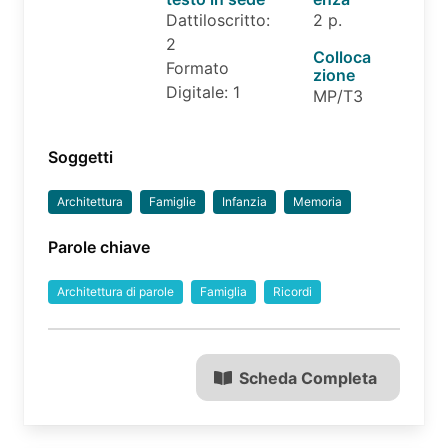
Dattiloscritto:
2 p.
2
Colloca
Formato
zione
Digitale: 1
MP/T3
Soggetti
Architettura
Famiglie
Infanzia
Memoria
Parole chiave
Architettura di parole
Famiglia
Ricordi
Scheda Completa