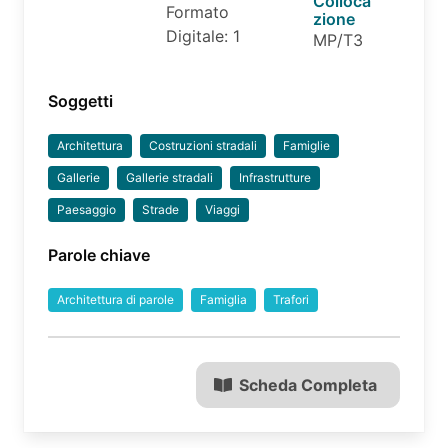
Colloca
Formato
zione
Digitale: 1
MP/T3
Soggetti
Architettura
Costruzioni stradali
Famiglie
Gallerie
Gallerie stradali
Infrastrutture
Paesaggio
Strade
Viaggi
Parole chiave
Architettura di parole
Famiglia
Trafori
Scheda Completa