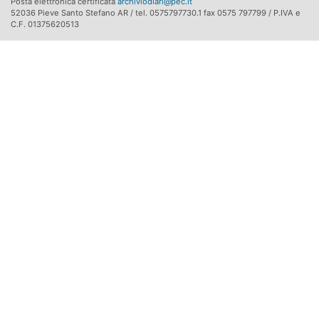
Posta elettronica certificata
archiviodiari@pec.it
52036 Pieve Santo Stefano AR / tel. 0575797730.1 fax 0575 797799 / P.IVA e
C.F. 01375620513