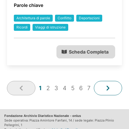
Parole chiave
Architettura di parole
Conflitto
Deportazioni
Ricordi
Viaggi di istruzione
Scheda Completa
1
2
3
4
5
6
7
Fondazione Archivio Diaristico Nazionale - onlus
Sede operativa: Piazza Amintore Fanfani, 14 / sede legale: Piazza Plinio
Pellegrini, 1