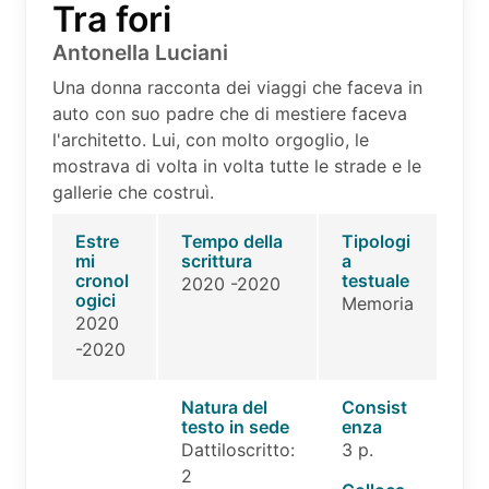
Tra fori
Antonella Luciani
Una donna racconta dei viaggi che faceva in
auto con suo padre che di mestiere faceva
l'architetto. Lui, con molto orgoglio, le
mostrava di volta in volta tutte le strade e le
gallerie che costruì.
Estre
Tempo della
Tipologi
mi
scrittura
a
cronol
testuale
2020 -2020
ogici
Memoria
2020
-2020
Natura del
Consist
testo in sede
enza
Dattiloscritto:
3 p.
2