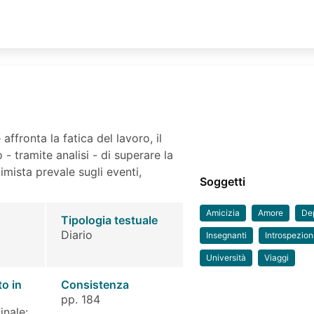
affronta la fatica del lavoro, il
vo - tramite analisi - di superare la
timista prevale sugli eventi,
Soggetti
Amicizia
Amore
De
Tipologia testuale
Diario
Insegnanti
Introspezio
Università
Viaggi
to in
Consistenza
pp. 184
inale: