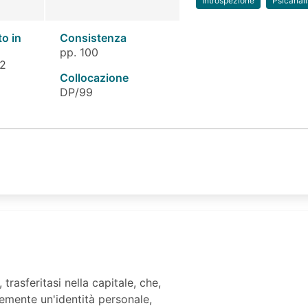
Introspezione
Psicanali
to in
Consistenza
pp. 100
 2
Collocazione
DP/99
trasferitasi nella capitale, che,
emente un'identità personale,