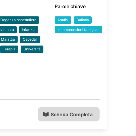
Parole chiave
Degenza ospedaliera
Analisi
Bulimia
ovinezza
Infanzia
Incomprensioni famigliari
Malattia
Ospedali
Terapia
Università
Scheda Completa