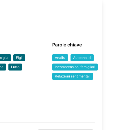
Parole chiave
iglia
Figli
Analisi
Autoanalisi
one
Lutto
Incomprensioni famigliari
Relazioni sentimentali