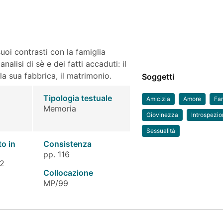
uoi contrasti con la famiglia
alisi di sè e dei fatti accaduti: il
lla sua fabbrica, il matrimonio.
Soggetti
Tipologia testuale
Amicizia
Amore
Fam
Memoria
Giovinezza
Introspezi
Sessualità
to in
Consistenza
pp. 116
 2
Collocazione
MP/99