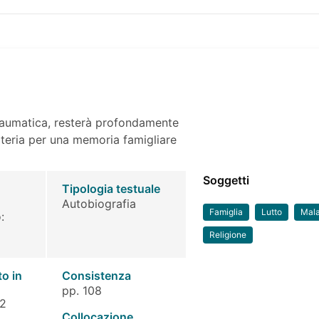
traumatica, resterà profondamente
materia per una memoria famigliare
Soggetti
Tipologia testuale
Autobiografia
Famiglia
Lutto
Mala
:
Religione
to in
Consistenza
pp. 108
 2
Collocazione