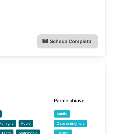
Scheda Completa
Parole chiave
Analisi
Famiglia
Fobie
Case di ringhiera
Lutto
Matrimonio
Giostrai