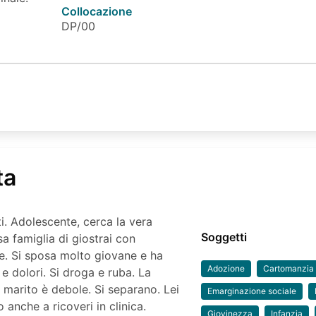
Collocazione
DP/00
ta
ti. Adolescente, cerca la vera
Soggetti
a famiglia di giostrai con
ue. Si sposa molto giovane e ha
Adozione
Cartomanzia
à e dolori. Si droga e ruba. La
l marito è debole. Si separano. Lei
Emarginazione sociale
o anche a ricoveri in clinica.
Giovinezza
Infanzia