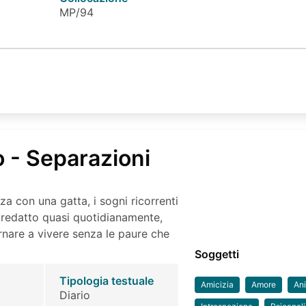
MP/94
o - Separazioni
za con una gatta, i sogni ricorrenti
io redatto quasi quotidianamente,
nare a vivere senza le paure che
Soggetti
Tipologia testuale
Amicizia
Amore
Ani
Diario