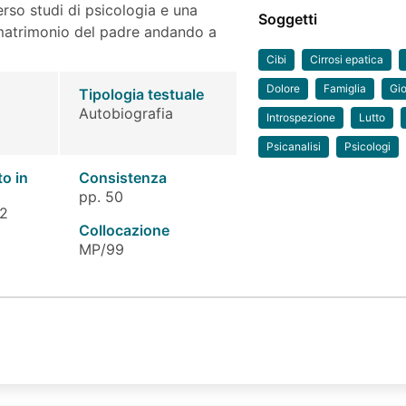
so studi di psicologia e una
Soggetti
 matrimonio del padre andando a
Cibi
Cirrosi epatica
Dolore
Famiglia
Gi
Tipologia testuale
Autobiografia
Introspezione
Lutto
Psicanalisi
Psicologi
to in
Consistenza
pp. 50
 2
Collocazione
MP/99