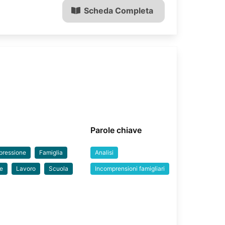
Scheda Completa
Parole chiave
pressione
Famiglia
Analisi
ne
Lavoro
Scuola
Incomprensioni famigliari