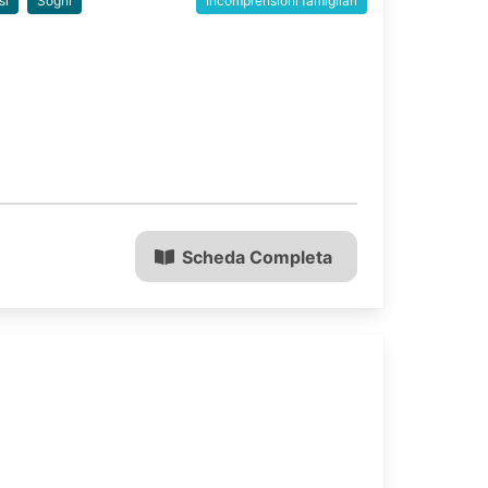
si
Sogni
Incomprensioni famigliari
Scheda Completa