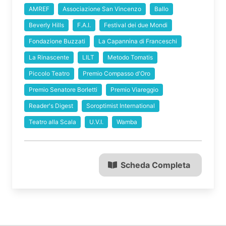
AMREF
Associazione San Vincenzo
Ballo
Beverly Hills
F.A.I.
Festival dei due Mondi
Fondazione Buzzati
La Capannina di Franceschi
La Rinascente
LILT
Metodo Tomatis
Piccolo Teatro
Premio Compasso d'Oro
Premio Senatore Borletti
Premio Viareggio
Reader's Digest
Soroptimist International
Teatro alla Scala
U.V.I.
Wamba
Scheda Completa