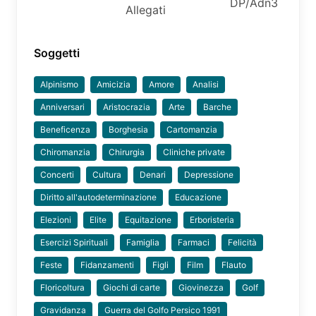
DP/Adn3
Allegati
Soggetti
Alpinismo
Amicizia
Amore
Analisi
Anniversari
Aristocrazia
Arte
Barche
Beneficenza
Borghesia
Cartomanzia
Chiromanzia
Chirurgia
Cliniche private
Concerti
Cultura
Denari
Depressione
Diritto all'autodeterminazione
Educazione
Elezioni
Elite
Equitazione
Erboristeria
Esercizi Spirituali
Famiglia
Farmaci
Felicità
Feste
Fidanzamenti
Figli
Film
Flauto
Floricoltura
Giochi di carte
Giovinezza
Golf
Gravidanza
Guerra del Golfo Persico 1991