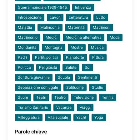
Guerra mondiale 1939-1945
Influenza
Introspezione
Lavori
Letteratura
Lutto
Malattia
Malinconia
Maternità
Matrimoni
Matrimonio
Medici
Medicina alternativa
Moda
Mondanità
Montagna
Mostre
Musica
Padri
Partiti politici
Pianoforte
Pittura
Politica
Religiosità
Salute
Sci
Scrittura giovanile
Scuola
Sentimenti
Separazione coniugale
Solitudine
Studio
Suore
Teatri
Teatro
Televisione
Tennis
Turismo Sanitario
Vacanze
Viaggi
Villeggiatura
Vita sociale
Yacht
Yoga
Parole chiave