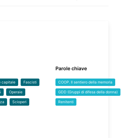
Parole chiave
 capitale
Fascisti
COOP. Il sentiero della memoria
5
Operaie
GDD (Gruppi di difesa della donna)
nza
Scioperi
Renitenti