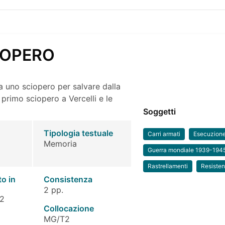
IOPERO
za uno sciopero per salvare dalla
l primo sciopero a Vercelli e le
Soggetti
Tipologia testuale
Carri armati
Esecuzione
Memoria
Guerra mondiale 1939-194
Rastrellamenti
Resiste
to in
Consistenza
2 pp.
 2
Collocazione
MG/T2