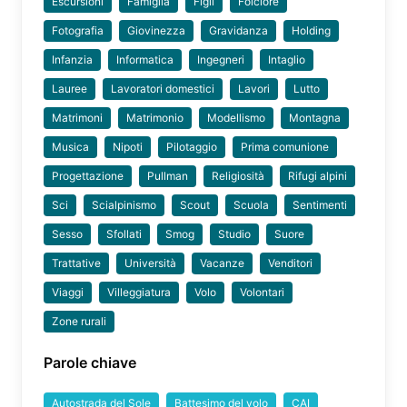
Escursioni
Famiglia
Figli
Folclore
Fotografia
Giovinezza
Gravidanza
Holding
Infanzia
Informatica
Ingegneri
Intaglio
Lauree
Lavoratori domestici
Lavori
Lutto
Matrimoni
Matrimonio
Modellismo
Montagna
Musica
Nipoti
Pilotaggio
Prima comunione
Progettazione
Pullman
Religiosità
Rifugi alpini
Sci
Scialpinismo
Scout
Scuola
Sentimenti
Sesso
Sfollati
Smog
Studio
Suore
Trattative
Università
Vacanze
Venditori
Viaggi
Villeggiatura
Volo
Volontari
Zone rurali
Parole chiave
Autostrada del Sole
Battesimo del volo
CAI