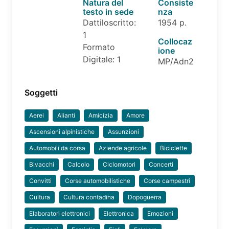
Natura del
Consiste
testo in sede
nza
Dattiloscritto:
1954 p.
1
Collocaz
Formato
ione
Digitale: 1
MP/Adn2
Soggetti
Aerei
Alianti
Amicizia
Amore
Ascensioni alpinistiche
Assunzioni
Automobili da corsa
Aziende agricole
Biciclette
Bivacchi
Calcolo
Ciclomotori
Concerti
Convitti
Corse automobilistiche
Corse campestri
Cultura
Cultura contadina
Dopoguerra
Elaboratori elettronici
Elettronica
Emozioni