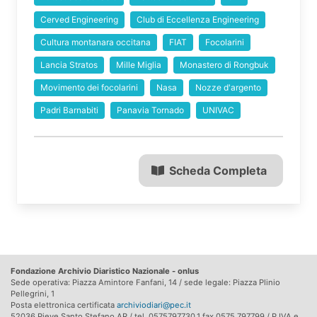
Cerved Engineering
Club di Eccellenza Engineering
Cultura montanara occitana
FIAT
Focolarini
Lancia Stratos
Mille Miglia
Monastero di Rongbuk
Movimento dei focolarini
Nasa
Nozze d'argento
Padri Barnabiti
Panavia Tornado
UNIVAC
Scheda Completa
Fondazione Archivio Diaristico Nazionale - onlus
Sede operativa: Piazza Amintore Fanfani, 14 / sede legale: Piazza Plinio
Pellegrini, 1
Posta elettronica certificata
archiviodiari@pec.it
52036 Pieve Santo Stefano AR / tel. 0575797730.1 fax 0575 797799 / P.IVA e