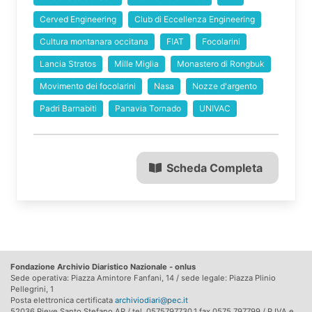
Cerved Engineering
Club di Eccellenza Engineering
Cultura montanara occitana
FIAT
Focolarini
Lancia Stratos
Mille Miglia
Monastero di Rongbuk
Movimento dei focolarini
Nasa
Nozze d'argento
Padri Barnabiti
Panavia Tornado
UNIVAC
Scheda Completa
Fondazione Archivio Diaristico Nazionale - onlus
Sede operativa: Piazza Amintore Fanfani, 14 / sede legale: Piazza Plinio
Pellegrini, 1
Posta elettronica certificata
archiviodiari@pec.it
52036 Pieve Santo Stefano AR / tel. 0575797730.1 fax 0575 797799 / P.IVA e