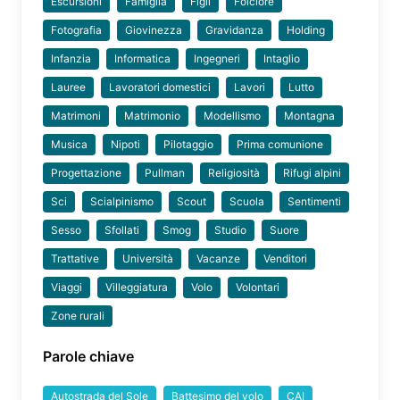
Escursioni
Famiglia
Figli
Folclore
Fotografia
Giovinezza
Gravidanza
Holding
Infanzia
Informatica
Ingegneri
Intaglio
Lauree
Lavoratori domestici
Lavori
Lutto
Matrimoni
Matrimonio
Modellismo
Montagna
Musica
Nipoti
Pilotaggio
Prima comunione
Progettazione
Pullman
Religiosità
Rifugi alpini
Sci
Scialpinismo
Scout
Scuola
Sentimenti
Sesso
Sfollati
Smog
Studio
Suore
Trattative
Università
Vacanze
Venditori
Viaggi
Villeggiatura
Volo
Volontari
Zone rurali
Parole chiave
Autostrada del Sole
Battesimo del volo
CAI