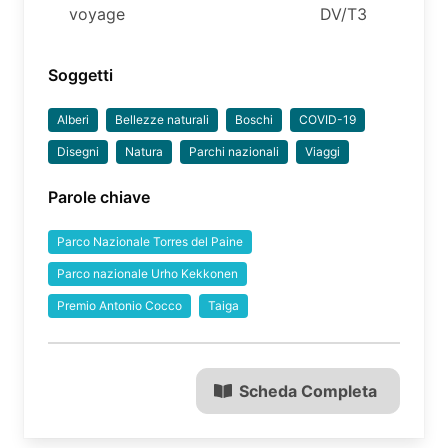
voyage
DV/T3
Soggetti
Alberi
Bellezze naturali
Boschi
COVID-19
Disegni
Natura
Parchi nazionali
Viaggi
Parole chiave
Parco Nazionale Torres del Paine
Parco nazionale Urho Kekkonen
Premio Antonio Cocco
Taiga
Scheda Completa