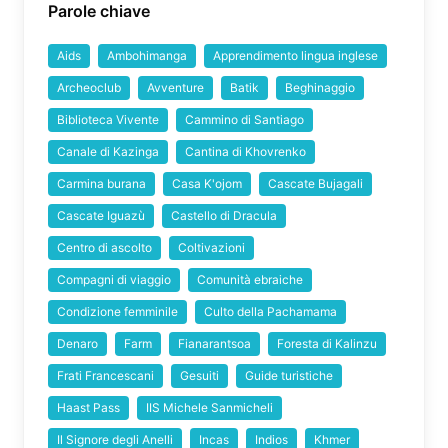
Parole chiave
Aids
Ambohimanga
Apprendimento lingua inglese
Archeoclub
Avventure
Batik
Beghinaggio
Biblioteca Vivente
Cammino di Santiago
Canale di Kazinga
Cantina di Khovrenko
Carmina burana
Casa K'ojom
Cascate Bujagali
Cascate Iguazù
Castello di Dracula
Centro di ascolto
Coltivazioni
Compagni di viaggio
Comunità ebraiche
Condizione femminile
Culto della Pachamama
Denaro
Farm
Fianarantsoa
Foresta di Kalinzu
Frati Francescani
Gesuiti
Guide turistiche
Haast Pass
IIS Michele Sanmicheli
Il Signore degli Anelli
Incas
Indios
Khmer