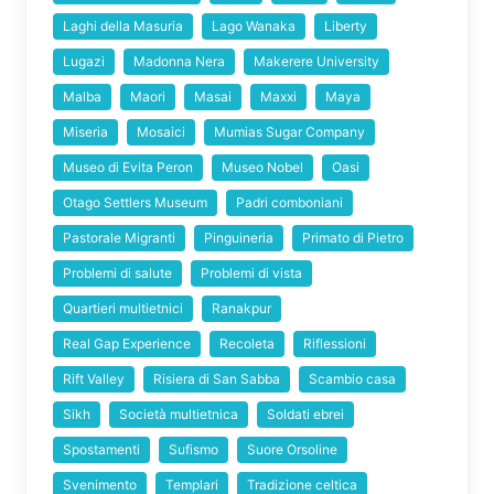
Laghi della Masuria
Lago Wanaka
Liberty
Lugazi
Madonna Nera
Makerere University
Malba
Maori
Masai
Maxxi
Maya
Miseria
Mosaici
Mumias Sugar Company
Museo di Evita Peron
Museo Nobel
Oasi
Otago Settlers Museum
Padri comboniani
Pastorale Migranti
Pinguineria
Primato di Pietro
Problemi di salute
Problemi di vista
Quartieri multietnici
Ranakpur
Real Gap Experience
Recoleta
Riflessioni
Rift Valley
Risiera di San Sabba
Scambio casa
Sikh
Società multietnica
Soldati ebrei
Spostamenti
Sufismo
Suore Orsoline
Svenimento
Templari
Tradizione celtica