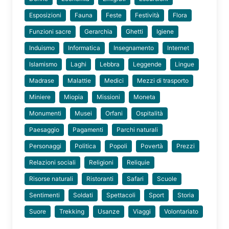
Esposizioni
Fauna
Feste
Festività
Flora
Funzioni sacre
Gerarchia
Ghetti
Igiene
Induismo
Informatica
Insegnamento
Internet
Islamismo
Laghi
Lebbra
Leggende
Lingue
Madrase
Malattie
Medici
Mezzi di trasporto
Miniere
Miopia
Missioni
Moneta
Monumenti
Musei
Orfani
Ospitalità
Paesaggio
Pagamenti
Parchi naturali
Personaggi
Politica
Popoli
Povertà
Prezzi
Relazioni sociali
Religioni
Reliquie
Risorse naturali
Ristoranti
Safari
Scuole
Sentimenti
Soldati
Spettacoli
Sport
Storia
Suore
Trekking
Usanze
Viaggi
Volontariato