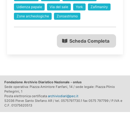
Udienza papale
Via del sale
York
Zafimaniry
Zone archeologiche
Zoroastrismo
Scheda Completa
Fondazione Archivio Diaristico Nazionale - onlus
Sede operativa: Piazza Amintore Fanfani, 14 / sede legale: Piazza Plinio
Pellegrini, 1
Posta elettronica certificata
archiviodiari@pec.it
52036 Pieve Santo Stefano AR / tel. 0575797730.1 fax 0575 797799 / P.IVA e
C.F. 01375620513