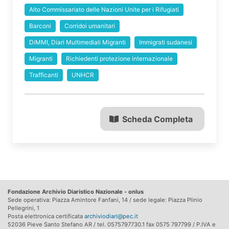
Alto Commissariato delle Nazioni Unite per i Rifugiati
Barconi
Corridoi umanitari
DiMMI, Diari Multimediali Migranti
Immigrati sudanesi
Migranti
Richiedenti protezione internazionale
Trafficanti
UNHCR
Scheda Completa
Fondazione Archivio Diaristico Nazionale - onlus
Sede operativa: Piazza Amintore Fanfani, 14 / sede legale: Piazza Plinio
Pellegrini, 1
Posta elettronica certificata
archiviodiari@pec.it
52036 Pieve Santo Stefano AR / tel. 0575797730.1 fax 0575 797799 / P.IVA e