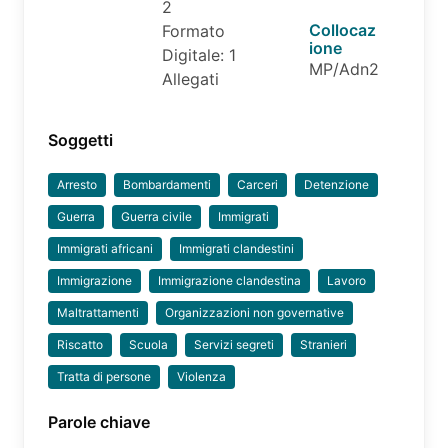
2
Collocaz
Formato
ione
Digitale: 1
MP/Adn2
Allegati
Soggetti
Arresto
Bombardamenti
Carceri
Detenzione
Guerra
Guerra civile
Immigrati
Immigrati africani
Immigrati clandestini
Immigrazione
Immigrazione clandestina
Lavoro
Maltrattamenti
Organizzazioni non governative
Riscatto
Scuola
Servizi segreti
Stranieri
Tratta di persone
Violenza
Parole chiave