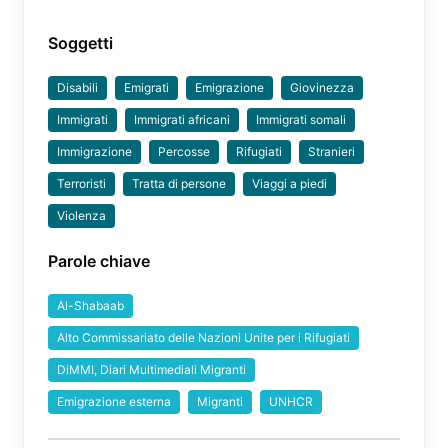
Soggetti
Disabili
Emigrati
Emigrazione
Giovinezza
Immigrati
Immigrati africani
Immigrati somali
Immigrazione
Percosse
Rifugiati
Stranieri
Terroristi
Tratta di persone
Viaggi a piedi
Violenza
Parole chiave
Al-Shabaab
Alto Commissariato delle Nazioni Unite per i Rifugiati
DiMMI, Diari Multimediali Migranti
Emigrazione esterna
Migranti
UNHCR