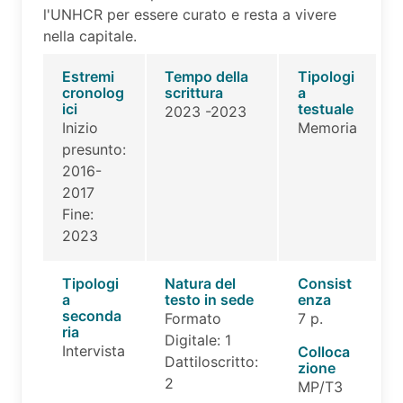
l'UNHCR per essere curato e resta a vivere
nella capitale.
Estremi
Tempo della
Tipologi
cronolog
scrittura
a
ici
testuale
2023 -2023
Inizio
Memoria
presunto:
2016-
2017
Fine:
2023
Tipologi
Natura del
Consist
a
testo in sede
enza
seconda
Formato
7 p.
ria
Digitale: 1
Intervista
Colloca
Dattiloscritto:
zione
2
MP/T3