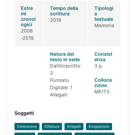
Estre
Tempo della
Tipologi
mi
scrittura
a
cronol
testuale
2019
ogici
Memoria
2008
-2019
Natura del
Consist
testo in sede
enza
Dattiloscritto:
3 p.
2
Colloca
Formato
zione
Digitale: 1
MP/T3
Allegati
Soggetti
Detenzione
Dittatura
Emigrati
Emigrazione