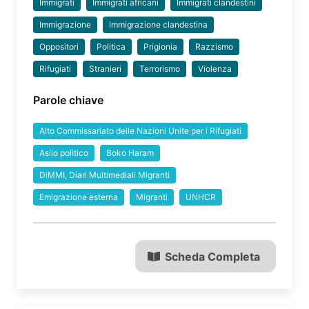
Immigrati
Immigrati africani
Immigrati clandestini
Immigrazione
Immigrazione clandestina
Oppositori
Politica
Prigionia
Razzismo
Rifugiati
Stranieri
Terrorismo
Violenza
Parole chiave
Alto Commissariato delle Nazioni Unite per i Rifugiati
Asilo politico
Boko Haram
DiMMI, Diari Multimediali Migranti
Emigrazione esterna
Migranti
UNHCR
Scheda Completa