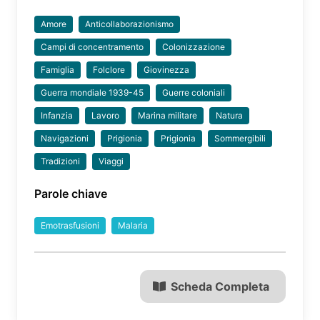
Amore
Anticollaborazionismo
Campi di concentramento
Colonizzazione
Famiglia
Folclore
Giovinezza
Guerra mondiale 1939-45
Guerre coloniali
Infanzia
Lavoro
Marina militare
Natura
Navigazioni
Prigionia
Prigionia
Sommergibili
Tradizioni
Viaggi
Parole chiave
Emotrasfusioni
Malaria
Scheda Completa