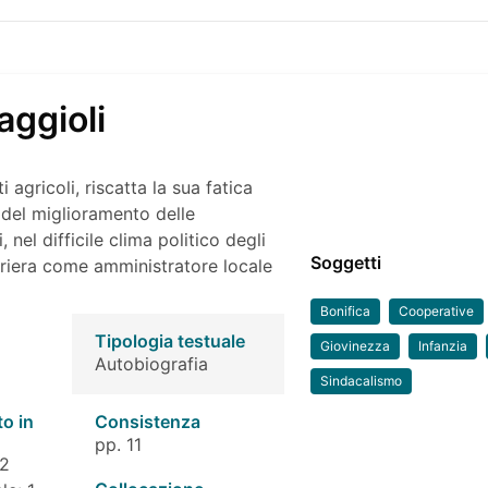
aggioli
agricoli, riscatta la sua fatica
 del miglioramento delle
, nel difficile clima politico degli
Soggetti
rriera come amministratore locale
Bonifica
Cooperative
Tipologia testuale
Giovinezza
Infanzia
Autobiografia
Sindacalismo
to in
Consistenza
pp. 11
 2