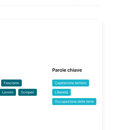
Parole chiave
Fascismo
Capitalismo terriero
Lavoro
Scioperi
Liberetà
Occupazione delle terre