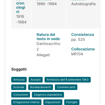
cron
1990 -1994
Autobiografia
ologi
ci
1916
-1994
Natura del
Consistenza
testo in sede
pp. 525
Dattiloscritto:
Collocazione
2
MP/04
Allegati
Soggetti
Amicizia
Anziani
Armistizio dell'8 settembre 1943
Aziende
Bombardamenti
Commercianti
Corruzione
Degenza ospedaliera
Emigrazione interna
Esposizioni
Famiglie