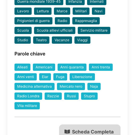
Guerra mondiale 1939-45
Infanzia
Internati
Lavoro
Lettura
Marce
Militari
Navi
Prigionieri di guerra
Radio
Rappresaglia
Scuola
Scuola allievi ufficiali
Servizio militare
Studio
Teatro
Vacanze
Viaggi
Parole chiave
Alleati
Americani
Anni quaranta
Anni trenta
Anni venti
Eiar
Fuga
Liberazione
Medicina alternativa
Mercato nero
Naja
Radio Londra
Razzie
Russi
Stupro
Vita militare
Scheda Completa