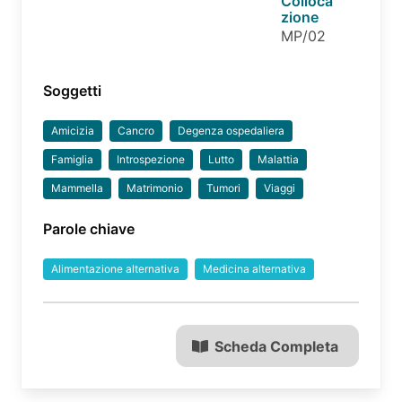
Colloca
zione
MP/02
Soggetti
Amicizia
Cancro
Degenza ospedaliera
Famiglia
Introspezione
Lutto
Malattia
Mammella
Matrimonio
Tumori
Viaggi
Parole chiave
Alimentazione alternativa
Medicina alternativa
Scheda Completa