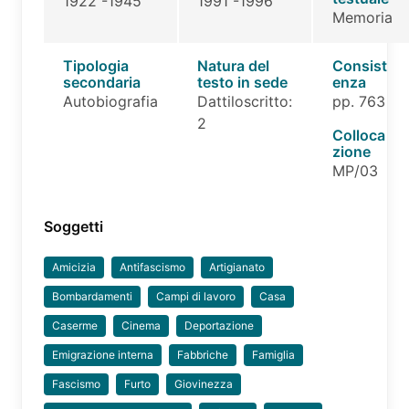
1922 -1945
1991 -1996
Memoria
Tipologia
Natura del
Consist
secondaria
testo in sede
enza
Autobiografia
Dattiloscritto:
pp. 763
2
Colloca
zione
MP/03
Soggetti
Amicizia
Antifascismo
Artigianato
Bombardamenti
Campi di lavoro
Casa
Caserme
Cinema
Deportazione
Emigrazione interna
Fabbriche
Famiglia
Fascismo
Furto
Giovinezza