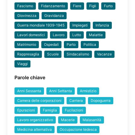
Fascismo
Fidanzamento
Fiere
Figli
Furto
Giovinezza
Gravidanza
Guerra mondiale 1939-1945
Impiegati
Infanzia
Lavori domestici
Lavoro
Lutto
Malattie
Matrimonio
Ospedali
Parto
Politica
Rappresaglia
Scuole
Sindacalismo
Vacanze
Viaggi
Parole chiave
Anni Sessanta
Anni Settanta
Armistizio
Camera delle corporazioni
Carriera
Dopoguerra
Epurazioni
Famiglia
Fucilazioni
Lavoro organizzativo
Macerie
Malasanità
Medicina alternativa
Occupazione tedesca