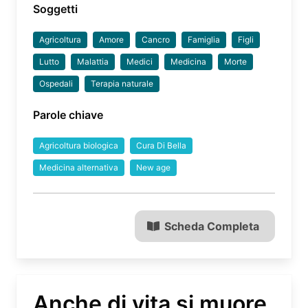
Soggetti
Agricoltura
Amore
Cancro
Famiglia
Figli
Lutto
Malattia
Medici
Medicina
Morte
Ospedali
Terapia naturale
Parole chiave
Agricoltura biologica
Cura Di Bella
Medicina alternativa
New age
Scheda Completa
Anche di vita si muore