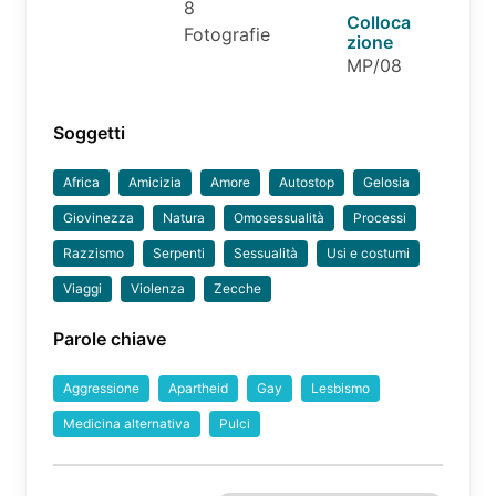
8
Colloca
Fotografie
zione
MP/08
Soggetti
Africa
Amicizia
Amore
Autostop
Gelosia
Giovinezza
Natura
Omosessualità
Processi
Razzismo
Serpenti
Sessualità
Usi e costumi
Viaggi
Violenza
Zecche
Parole chiave
Aggressione
Apartheid
Gay
Lesbismo
Medicina alternativa
Pulci