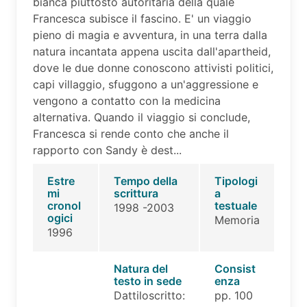
bianca piuttosto autoritaria della quale
Francesca subisce il fascino. E' un viaggio
pieno di magia e avventura, in una terra dalla
natura incantata appena uscita dall'apartheid,
dove le due donne conoscono attivisti politici,
capi villaggio, sfuggono a un'aggressione e
vengono a contatto con la medicina
alternativa. Quando il viaggio si conclude,
Francesca si rende conto che anche il
rapporto con Sandy è dest...
Estre
Tempo della
Tipologi
mi
scrittura
a
cronol
testuale
1998 -2003
ogici
Memoria
1996
Natura del
Consist
testo in sede
enza
Dattiloscritto:
pp. 100