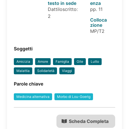
testo in sede
enza
Dattiloscritto:
pp. 11
2
Colloca
zione
MP/T2
Soggetti
Amicizia
Amore
Famiglia
Gite
Lutto
Malattia
Solidarietà
Viaggi
Parole chiave
Medicina alternativa
Morbo di Lou-Goerig
Scheda Completa