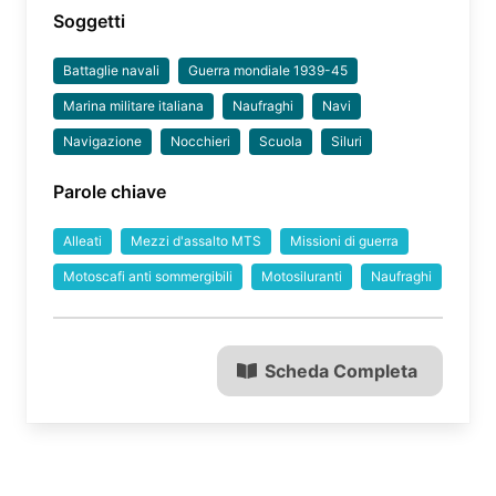
Soggetti
Battaglie navali
Guerra mondiale 1939-45
Marina militare italiana
Naufraghi
Navi
Navigazione
Nocchieri
Scuola
Siluri
Parole chiave
Alleati
Mezzi d'assalto MTS
Missioni di guerra
Motoscafi anti sommergibili
Motosiluranti
Naufraghi
Scheda Completa