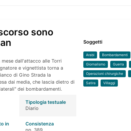
 scorso sono
tan
Soggetti
Arabi
Bombardamenti
 mese dall'attacco alle Torri
Giornalismo
Guerra
gnatore e vignettista torna a
Operazioni chirurgiche
ianco di Gino Strada la
esa dai media, che lascia dietro di
Satira
Villaggi
ollaterali" dei bombardamenti.
Tipologia testuale
Diario
to in
Consistenza
pp. 389