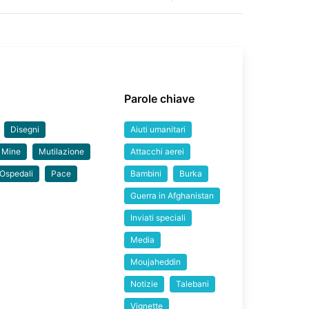
Parole chiave
Disegni
Aiuti umanitari
Mine
Mutilazione
Attacchi aerei
Ospedali
Pace
Bambini
Burka
Guerra in Afghanistan
Inviati speciali
Media
Moujaheddin
Notizie
Talebani
Vignette