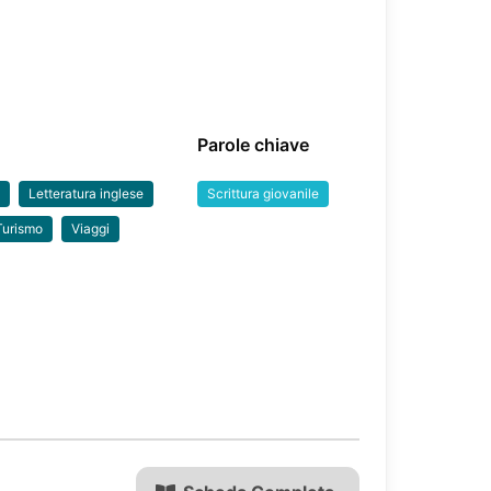
Parole chiave
a
Letteratura inglese
Scrittura giovanile
Turismo
Viaggi