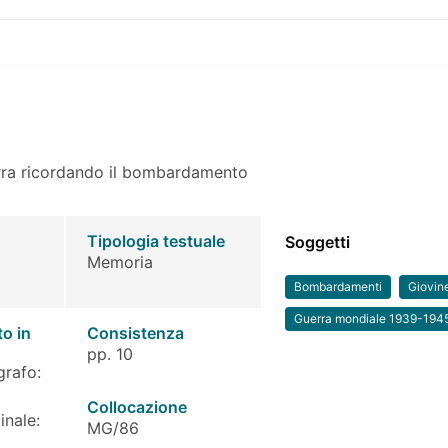
erra ricordando il bombardamento
Tipologia testuale
Soggetti
Memoria
Bombardamenti
Giovin
Guerra mondiale 1939-194
to in
Consistenza
pp. 10
grafo:
Collocazione
inale:
MG/86