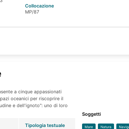
 3
Collocazione
MP/87
e
onsente a cinque appassionati
pazi oceanici per riscoprire il
tudine e dell'ignoto": uno di loro
Soggetti
Tipologia testuale
Mare
Natura
Navig