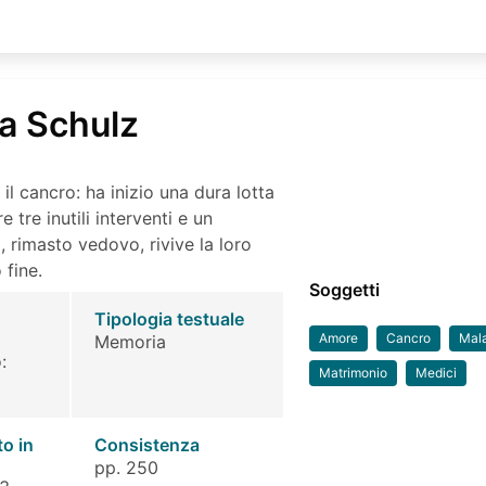
a Schulz
 il cancro: ha inizio una dura lotta
 tre inutili interventi e un
, rimasto vedovo, rivive la loro
 fine.
Soggetti
Tipologia testuale
Amore
Cancro
Mala
Memoria
:
Matrimonio
Medici
to in
Consistenza
pp. 250