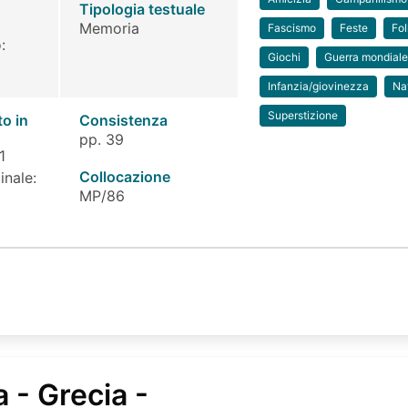
Tipologia testuale
Memoria
Fascismo
Feste
Fol
:
Giochi
Guerra mondial
Infanzia/giovinezza
Na
Superstizione
to in
Consistenza
pp. 39
1
Collocazione
inale:
MP/86
a - Grecia -