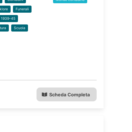
klore
Funerali
e 1939-45
tura
Scuola
Scheda Completa