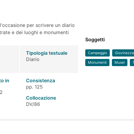
'occasione per scrivere un diario
ntrate e dei luoghi e monumenti
Soggetti
Tipologia testuale
Campeggio
Giovinezz
Diario
Monumenti
Musei
to in
Consistenza
pp. 125
 2
Collocazione
DV/86