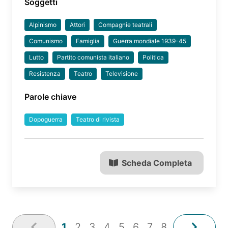
Soggetti
Alpinismo
Attori
Compagnie teatrali
Comunismo
Famiglia
Guerra mondiale 1939-45
Lutto
Partito comunista italiano
Politica
Resistenza
Teatro
Televisione
Parole chiave
Dopoguerra
Teatro di rivista
Scheda Completa
1
2
3
4
5
6
7
8