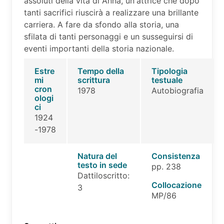
assoluti della vita di Anna, un'attrice che dopo
tanti sacrifici riuscirà a realizzare una brillante
carriera. A fare da sfondo alla storia, una
sfilata di tanti personaggi e un susseguirsi di
eventi importanti della storia nazionale.
Estre
Tempo della
Tipologia
mi
scrittura
testuale
cron
1978
Autobiografia
ologi
ci
1924
-1978
Natura del
Consistenza
testo in sede
pp. 238
Dattiloscritto:
Collocazione
3
MP/86