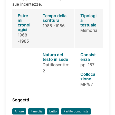
sue incertezze.
Estre
Tempo della
Tipologi
mi
scrittura
a
cronol
testuale
1985 -1986
ogici
Memoria
1968
-1985
Natura del
Consist
testo in sede
enza
Dattiloscritto:
pp. 157
2
Colloca
zione
MP/87
Soggetti
Amore
Famiglia
Lutto
Partito comunista