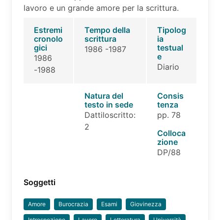
lavoro e un grande amore per la scrittura.
Estremi
Tempo della
Tipolog
cronolo
scrittura
ia
gici
testual
1986 -1987
e
1986
Diario
-1988
Natura del
Consis
testo in sede
tenza
Dattiloscritto:
pp. 78
2
Colloca
zione
DP/88
Soggetti
Amore
Burocrazia
Esami
Giovinezza
Introspezione
Lavoro
Letteratura
Università