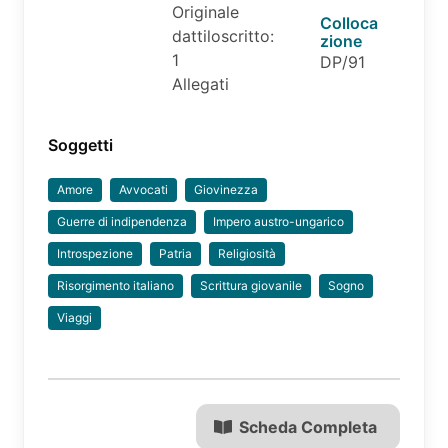
Originale
Colloca
dattiloscritto:
zione
1
DP/91
Allegati
Soggetti
Amore
Avvocati
Giovinezza
Guerre di indipendenza
Impero austro-ungarico
Introspezione
Patria
Religiosità
Risorgimento italiano
Scrittura giovanile
Sogno
Viaggi
Scheda Completa