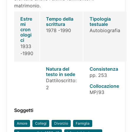
matrimonio.
Estre
Tempo della
Tipologia
mi
scrittura
testuale
cron
1978 -1990
Autobiografia
ologi
ci
1933
-1990
Natura del
Consistenza
testo in sede
pp. 253
Dattiloscritto:
Collocazione
2
MP/93
Soggetti
Amore
Collegi
Divorzio
Famiglia