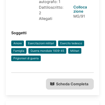
autografo: 1
Colloca
Dattiloscritto:
zione
2
MG/91
Allegati
Soggetti
Amore
Esercitazioni militari
Esercito tedesco
Famiglia
Guerra mondiale 1939-45
Militari
Prigionieri di guerra
Scheda Completa