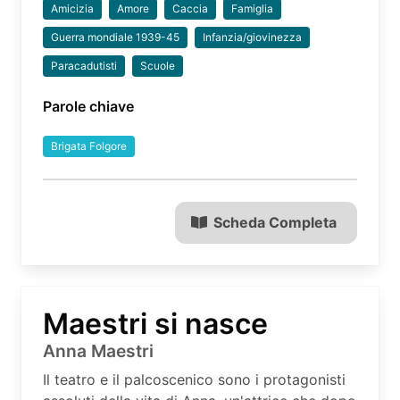
Amicizia
Amore
Caccia
Famiglia
Guerra mondiale 1939-45
Infanzia/giovinezza
Paracadutisti
Scuole
Parole chiave
Brigata Folgore
Scheda Completa
Maestri si nasce
Anna Maestri
Il teatro e il palcoscenico sono i protagonisti