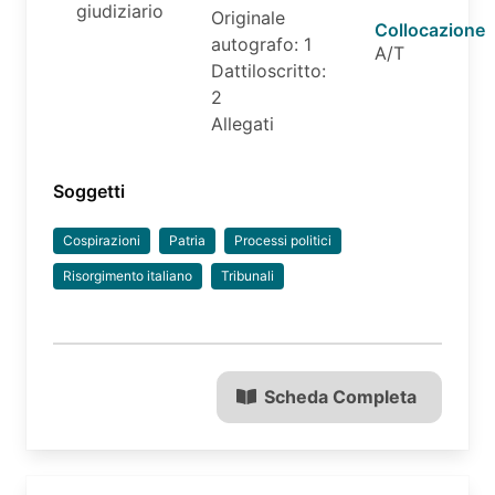
giudiziario
Originale
Collocazione
autografo: 1
A/T
Dattiloscritto:
2
Allegati
Soggetti
Cospirazioni
Patria
Processi politici
Risorgimento italiano
Tribunali
Scheda Completa