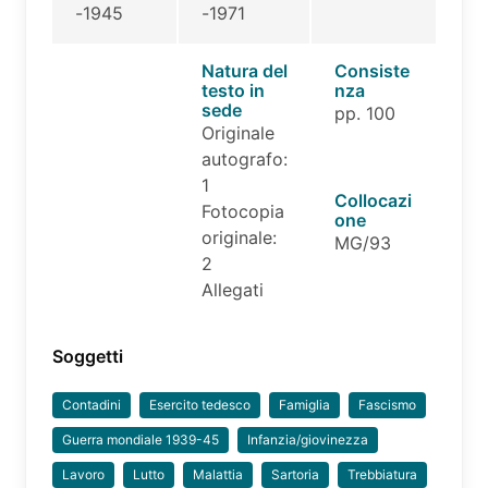
-1945
-1971
Natura del
Consiste
testo in
nza
sede
pp. 100
Originale
autografo:
1
Collocazi
Fotocopia
one
originale:
MG/93
2
Allegati
Soggetti
Contadini
Esercito tedesco
Famiglia
Fascismo
Guerra mondiale 1939-45
Infanzia/giovinezza
Lavoro
Lutto
Malattia
Sartoria
Trebbiatura