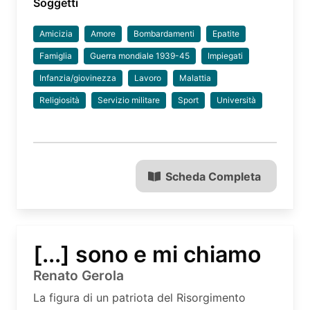
Soggetti
Amicizia
Amore
Bombardamenti
Epatite
Famiglia
Guerra mondiale 1939-45
Impiegati
Infanzia/giovinezza
Lavoro
Malattia
Religiosità
Servizio militare
Sport
Università
Scheda Completa
[...] sono e mi chiamo
Renato Gerola
La figura di un patriota del Risorgimento