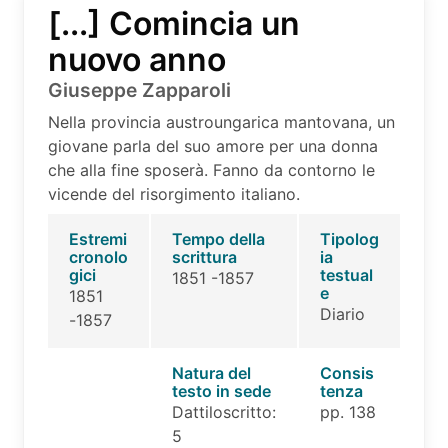
[...] Comincia un
nuovo anno
Giuseppe Zapparoli
Nella provincia austroungarica mantovana, un
giovane parla del suo amore per una donna
che alla fine sposerà. Fanno da contorno le
vicende del risorgimento italiano.
Estremi
Tempo della
Tipolog
cronolo
scrittura
ia
gici
testual
1851 -1857
e
1851
Diario
-1857
Natura del
Consis
testo in sede
tenza
Dattiloscritto:
pp. 138
5