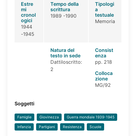
Estre
Tempo della
Tipologi
mi
scrittura
a
cronol
testuale
1989 -1990
ogici
Memoria
1944
-1945
Natura del
Consist
testo in sede
enza
Dattiloscritto:
pp. 218
2
Colloca
zione
MG/92
Soggetti
Famiglie
Giovinezza
Guerra mondiale 1939-1945
Infanzia
Partigiani
Resistenza
Scuole