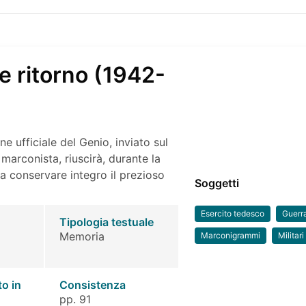
e ritorno (1942-
ne ufficiale del Genio, inviato sul
marconista, riuscirà, durante la
, a conservare integro il prezioso
Soggetti
Esercito tedesco
Guerr
Tipologia testuale
Memoria
Marconigrammi
Militari
to in
Consistenza
pp. 91