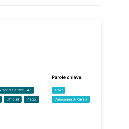
Parole chiave
a mondiale 1939-45
Armir
Ufficiali
Viaggi
Campagna di Russia