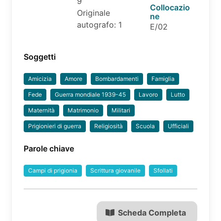
9
Collocazio
Originale
ne
autografo: 1
E/02
Soggetti
Amicizia
Amore
Bombardamenti
Famiglia
Fede
Guerra mondiale 1939-45
Lavoro
Lutto
Maternità
Matrimonio
Militari
Prigionieri di guerra
Religiosità
Scuola
Ufficiali
Parole chiave
Campi di prigionia
Scrittura giovanile
Sfollati
Scheda Completa