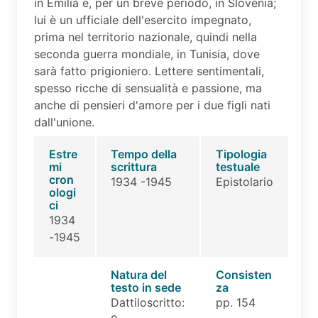
in Emilia e, per un breve periodo, in Slovenia;
lui è un ufficiale dell'esercito impegnato,
prima nel territorio nazionale, quindi nella
seconda guerra mondiale, in Tunisia, dove
sarà fatto prigioniero. Lettere sentimentali,
spesso ricche di sensualità e passione, ma
anche di pensieri d'amore per i due figli nati
dall'unione.
Estre
Tempo della
Tipologia
mi
scrittura
testuale
cron
1934 -1945
Epistolario
ologi
ci
1934
-1945
Natura del
Consisten
testo in sede
za
Dattiloscritto:
pp. 154