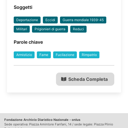
Soggetti
Deportazione
Eccidi
Guerra mondiale 1939-45
Militari
Prigionieri di guerra
Reduci
Parole chiave
Armistizio
Fame
Fucilazione
Rimpatrio
Scheda Completa
Fondazione Archivio Diaristico Nazionale - onlus
Sede operativa: Piazza Amintore Fanfani, 14 / sede legale: Piazza Plinio