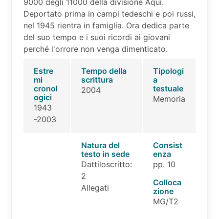
9000 degli 11000 della divisione Aqui.
Deportato prima in campi tedeschi e poi russi,
nel 1945 rientra in famiglia. Ora dedica parte
del suo tempo e i suoi ricordi ai giovani
perché l'orrore non venga dimenticato.
Estre
Tempo della
Tipologi
mi
scrittura
a
cronol
testuale
2004
ogici
Memoria
1943
-2003
Natura del
Consist
testo in sede
enza
Dattiloscritto:
pp. 10
2
Colloca
Allegati
zione
MG/T2