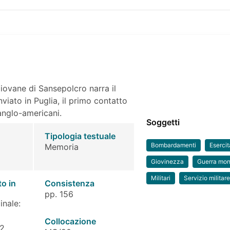
iovane di Sansepolcro narra il
viato in Puglia, il primo contatto
anglo-americani.
Soggetti
Tipologia testuale
Bombardamenti
Esercit
Memoria
Giovinezza
Guerra mon
Militari
Servizio militar
to in
Consistenza
pp. 156
inale:
Collocazione
 2