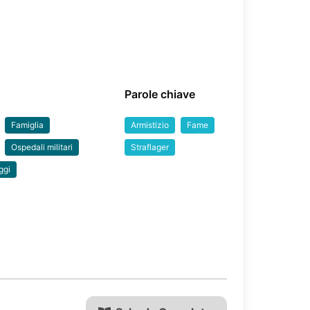
Parole chiave
Famiglia
Armistizio
Fame
Ospedali militari
Straflager
ggi