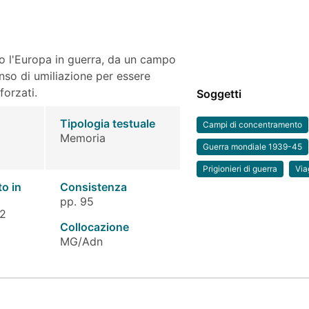
so l'Europa in guerra, da un campo
nso di umiliazione per essere
forzati.
Soggetti
Tipologia testuale
Campi di concentramento
Memoria
Guerra mondiale 1939-45
Prigionieri di guerra
Via
to in
Consistenza
pp. 95
 2
Collocazione
MG/Adn