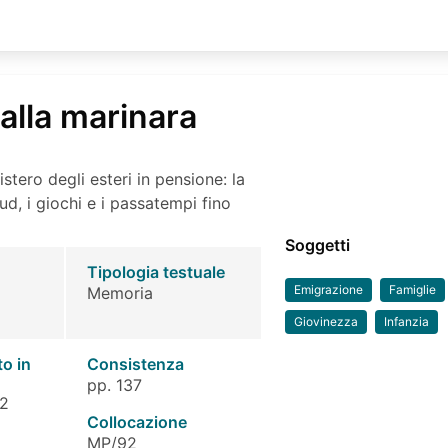
alla marinara
istero degli esteri in pensione: la
ud, i giochi e i passatempi fino
Soggetti
Tipologia testuale
Emigrazione
Famiglie
Memoria
Giovinezza
Infanzia
to in
Consistenza
pp. 137
 2
Collocazione
MP/92