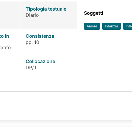
Tipologia testuale
Soggetti
Diario
Amore
Infanzia
Int
to in
Consistenza
pp. 10
grafo:
Collocazione
DP/T