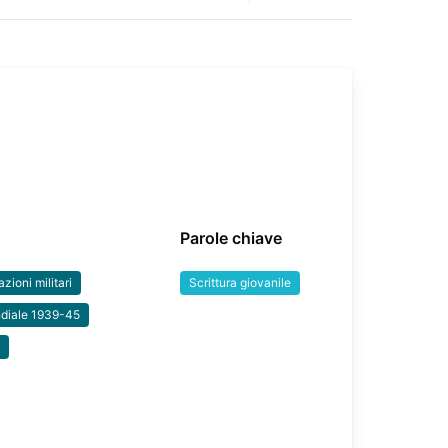
Parole chiave
azioni militari
Scrittura giovanile
diale 1939-45
e