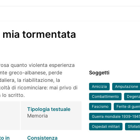
 mia tormentata
lorosa quanto violenta esperienza
ronte greco-albanese, perde
Soggetti
liera, la riabilitazione, la
Amicizia
Amputazione
coltà di ricominciare: mai privo di
 lo scritto.
Combattimento
Degenz
Fascismo
Ferite di guer
Tipologia testuale
Memoria
Guerra mondiale 1939-194
Ospedali militari
Sfollat
to in
Consistenza