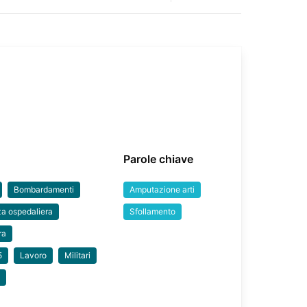
Parole chiave
Bombardamenti
Amputazione arti
a ospedaliera
Sfollamento
ra
5
Lavoro
Militari
i