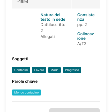
-1994
Natura del
Consiste
testo in sede
nza
Dattiloscritto:
pp. 2
2
Collocaz
Allegati
ione
A/T2
Soggetti
Contadini
Lavoro
Madri
Progresso
Parole chiave
Mondo contadino