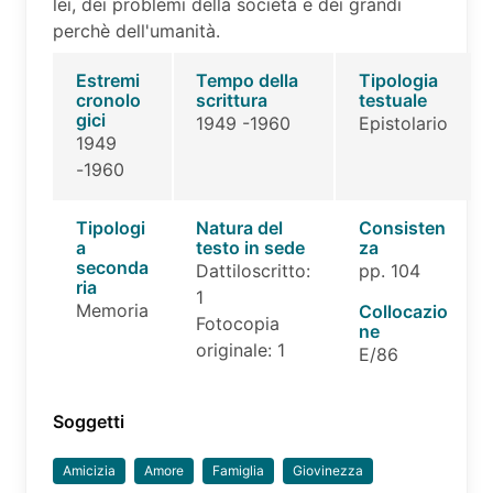
lei, dei problemi della società e dei grandi
perchè dell'umanità.
Estremi
Tempo della
Tipologia
cronolo
scrittura
testuale
gici
1949 -1960
Epistolario
1949
-1960
Tipologi
Natura del
Consisten
a
testo in sede
za
seconda
Dattiloscritto:
pp. 104
ria
1
Memoria
Collocazio
Fotocopia
ne
originale: 1
E/86
Soggetti
Amicizia
Amore
Famiglia
Giovinezza