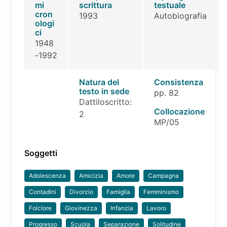
mi
scrittura
testuale
cron
1993
Autobiografia
ologi
ci
1948
-1992
Natura del
Consistenza
testo in sede
pp. 82
Dattiloscritto:
Collocazione
2
MP/05
Soggetti
Adolescenza
Amicizia
Amore
Campagna
Contadini
Divorzio
Famiglia
Femminismo
Folclore
Giovinezza
Infanzia
Lavoro
Progresso
Scuola
Separazione
Solitudine