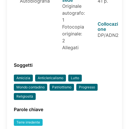
Autobiografia
41 p.
Originale
autografo:
1
Collocazi
Fotocopia
one
originale:
DP/ADN2
2
Allegati
Soggetti
Amicizia
Anticlericalismo
Lutto
Mondo contadino
Patriottismo
Progresso
Religiosità
Parole chiave
Terre irredente