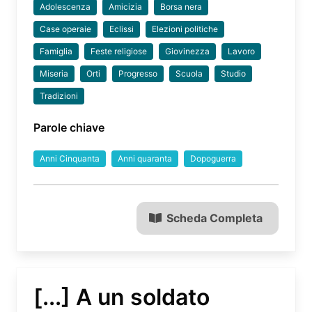
Adolescenza
Amicizia
Borsa nera
Case operaie
Eclissi
Elezioni politiche
Famiglia
Feste religiose
Giovinezza
Lavoro
Miseria
Orti
Progresso
Scuola
Studio
Tradizioni
Parole chiave
Anni Cinquanta
Anni quaranta
Dopoguerra
Scheda Completa
[...] A un soldato