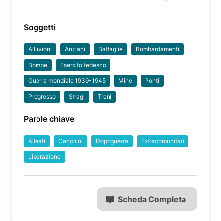
Soggetti
Alluvioni
Anziani
Battaglie
Bombardamenti
Bombe
Esercito tedesco
Guerra mondiale 1939-1945
Mine
Ponti
Progresso
Stragi
Treni
Parole chiave
Alleati
Cecchini
Dopoguerra
Extracomunitari
Liberazione
Scheda Completa